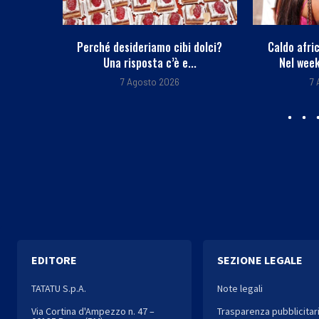
onflitto
Perché desideriamo cibi dolci?
Caldo afri
a...
Una risposta c’è e...
Nel week
7 Agosto 2026
7
EDITORE
SEZIONE LEGALE
TATATU S.p.A.
Note legali
Via Cortina d'Ampezzo n. 47 –
Trasparenza pubblicitar