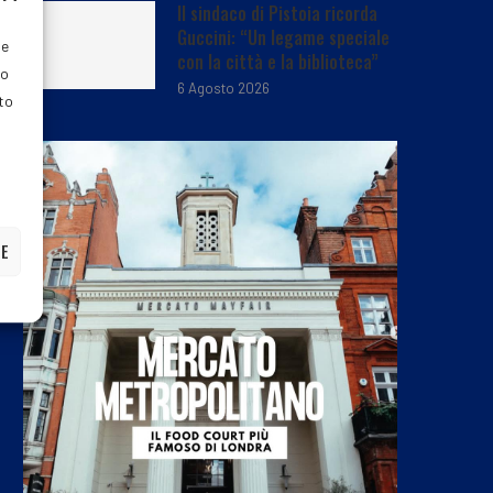
Il sindaco di Pistoia ricorda
Guccini: “Un legame speciale
ie
con la città e la biblioteca”
do
6 Agosto 2026
nto
ZE