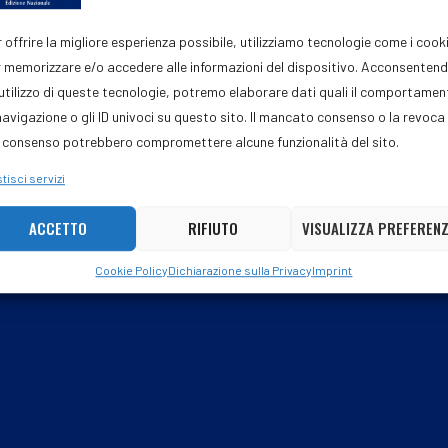
 democratico”, ha scritto Ilaria Salis.
 offrire la migliore esperienza possibile, utilizziamo tecnologie come i cook
 memorizzare e/o accedere alle informazioni del dispositivo. Acconsenten
'utilizzo di queste tecnologie, potremo elaborare dati quali il comportame
navigazione o gli ID univoci su questo sito. Il mancato consenso o la revoca
 consenso potrebbero compromettere alcune funzionalità del sito.
tisci servizi
ACCETTO
RIFIUTO
VISUALIZZA PREFEREN
Post dell'autore
Cookie Policy
Dichiarazione sulla Privacy
Imprint