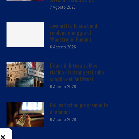
7 Agosto 2026
Jovanotti e la sua band
rendono omaggio al
‘Maestrone’ Guccini
6 Agosto 2026
L’opas di Intesa su Mps
rischia di infrangersi sullo
scoglio dell’Antitrust
6 Agosto 2026
Rai: variazioni programmi tv
di domani
6 Agosto 2026