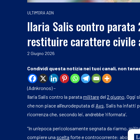
ULTIM'ORA ADN
Ilaria Salis contro parata
restituire carattere civile 
2 Giugno 2026
Condividi questa notizia nei tuoi canali, non tener
(Adnkronos) –
Ilaria Salis contro la parata
militare
del
2 giugno
. Oggi s
che non piace all’eurodeputata di
Avs
. Salis ha infatti
ricorrenza che, secondo lei, andrebbe ‘riformata’.
“In un’epoca pericolosamente segnata da riarmo, mili
compiere una
scelta
forte e controcorrente: abolire la p