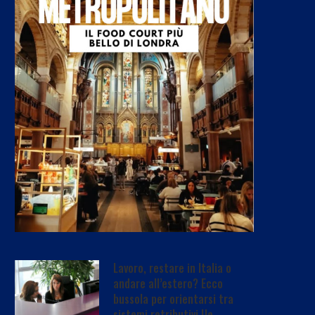
Lavoro, restare in Italia o
andare all’estero? Ecco
bussola per orientarsi tra
sistemi retributivi Ue