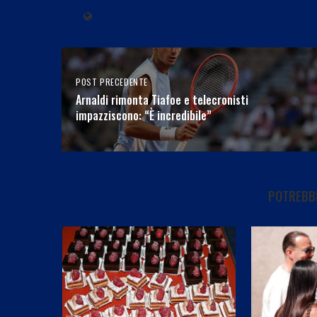
POST PRECEDENTE
Arnaldi rimonta Tiafoe e telecronisti
impazziscono: “È incredibile”
POTREBBE