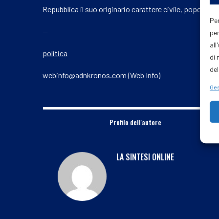
Repubblica il suo originario carattere civile, popolare e
Per
—
per
all
politica
di 
del
webinfo@adnkronos.com (Web Info)
Ges
Profilo dell'autore
LA SINTESI ONLINE