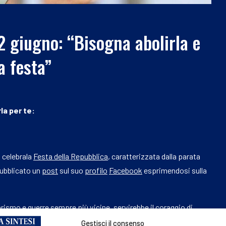
 2 giugno: “Bisogna abolirla e
a festa”
la per te:
i celebrala
Festa della Repubblica
, caratterizzata dalla parata
 pubblicato un
post
sul suo
profilo
Facebook
esprimendosi sulla
tarismo e
guerre
sempre più vicine, servirebbe il coraggio di
arata militare del 2 giugno e restituire alla Festa della
Gestisci il consenso