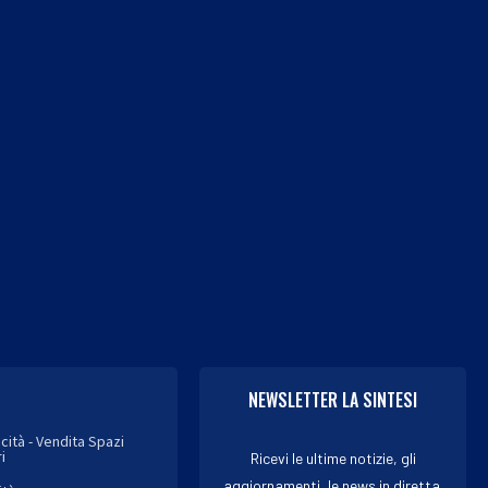
Nuovi virus creati con
SuperEnalotto, nume
l’intelligenza artificiale: “E’
combinazione vincente o
una...
agosto
6 Agosto 2026
6 Agosto 2026
NEWSLETTER LA SINTESI
icità - Vendita Spazi
i
Ricevi le ultime notizie, gli
aggiornamenti, le news in diretta.