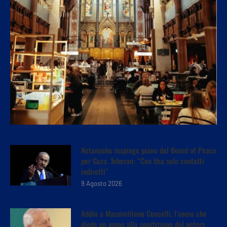
Netanyahu respinge piano del Board of Peace
per Gaza. Teheran: “Con Usa solo contatti
indiretti”
9 Agosto 2026
Addio a Massimiliano Cencelli, l’uomo che
diede un nome alla spartizione del potere