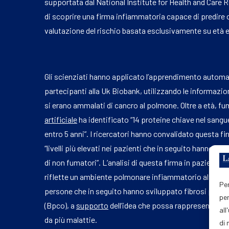
supportata dal National Institute for Health and Care 
di scoprire una firma infiammatoria capace di predire
valutazione del rischio basata esclusivamente su età e s
Gli scienziati hanno applicato l’apprendimento automa
partecipanti alla Uk Biobank, utilizzando le informazio
si erano ammalati di cancro al polmone. Oltre a età, fu
artificiale
ha identificato “14 proteine chiave nel sangu
entro 5 anni”. I ricercatori hanno convalidato questa fi
“livelli più elevati nei pazienti che in seguito hanno sv
di non fumatori”. L’analisi di questa firma in pazienti 
riflette un ambiente polmonare infiammatorio alterato 
Per
persone che in seguito hanno sviluppato fibrosi polm
per
(Bpco), a
supporto
dell’idea che possa rappresentare 
all
da più malattie.
di 