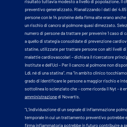
risultato tuttavia modesto a livello di popolazione, il 
preventivo generalizzato. Rianalizzando i dati dei 4.651
persone con le 14 proteine della firma alte erano anc
un rischio di cancro al polmone quasi dimezzato. Selez
numero di persone da trattare per prevenire 1 caso di c
a quello di stategia consolidate di prevenzione cardio
statine, utilizzate per trattare persone con alti livelli
malattie cardiovascolari – dichiara il ricercatore prin
Institute e dell’Ucl – Per il cancro al polmone non disp
Ldl, né di una statina”, ma “in ambito clinico tocchiam
grado di identificare le persone a maggior rischio e int
sottolinea lo scienziato che – come ricorda il Nyt – è e
amministrazione
di Novartis.
“L’individuazione di un segnale di infiammazione pol
temporale in cui un trattamento preventivo potrebbe e
firma infiammatoria potrebbe in futuro contribuire a pr