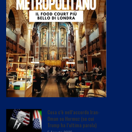
Cosa c’è nell’accordo Iran-
Oman su Hormuz (su cui
Trump ha l’ultima parola)