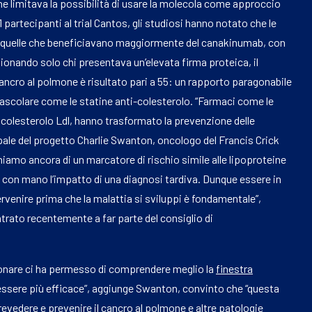
che limitava la possibilità di usare la molecola come approccio
 partecipanti al trial Cantos, gli studiosi hanno notato che le
he quelle che beneficiavano maggiormente del canakinumab, con
ionando solo chi presentava un’elevata firma proteica, il
ancro al polmone è risultato pari a 55: un rapporto paragonabile
vascolare come le statine anti-colesterolo. “Farmaci come le
 di colesterolo Ldl, hanno trasformato la prevenzione delle
cipale del progetto Charlie Swanton, oncologo del Francis Crick
oniamo ancora di un marcatore di rischio simile alle lipoproteine
o con mano l’impatto di una diagnosi tardiva. Dunque essere in
ervenire prima che la malattia si sviluppi è fondamentale”,
ntrato recentemente a far parte del consiglio di
monare ci ha permesso di comprendere meglio la
finestra
ssere più efficace”, aggiunge Swanton, convinto che “questa
evedere e prevenire il cancro al polmone e altre patologie