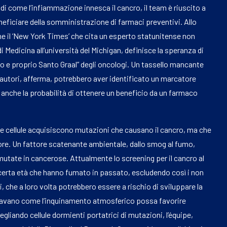
 come l’infiammazione innesca il cancro, il team è riuscito a
neficiare della somministrazione di farmaci preventivi. Allo
che il ‘New York Times’ che cita un esperto statunitense non
i Medicina all’università del Michigan, definisce la speranza di
ero e proprio Santo Graal” degli oncologi. Un tassello mancante
 autori, afferma, potrebbero aver identificato un marcatore
a anche la probabilità di ottenere un beneficio da un farmaco
stre cellule acquisiscono mutazioni che causano il cancro, ma che
ore. Un fattore scatenante ambientale, dallo smog al fumo,
mutate in cancerose. Attualmente lo screening per il cancro al
 certa età che hanno fumato in passato, escludendo così i non
nti, che a loro volta potrebbero essere a rischio di sviluppare la
ravano come l’inquinamento atmosferico possa favorire
liando cellule dormienti portatrici di mutazioni, l’équipe,