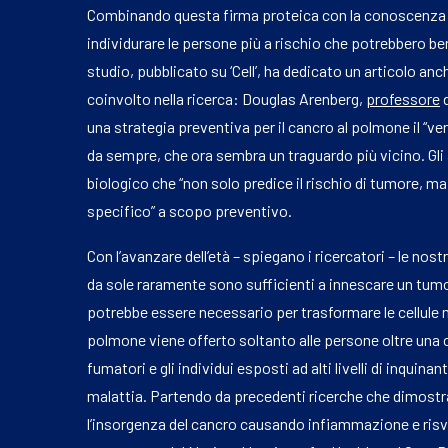
Combinando questa firma proteica con la conoscenza di
individurare le persone più a rischio che potrebbero be
studio, pubblicato su ‘Cell’, ha dedicato un articolo an
coinvolto nella ricerca: Douglas Arenberg,
professore
d
una strategia preventiva per il cancro al polmone il “v
da sempre, che ora sembra un traguardo più vicino. Gli
biologico che “non solo predice il rischio di tumore, m
specifico” a scopo preventivo.
Con l’avanzare dell’età – spiegano i ricercatori – le no
da sole raramente sono sufficienti a innescare un tum
potrebbe essere necessario per trasformare le cellule 
polmone viene offerto soltanto alle persone oltre una
fumatori e gli individui esposti ad alti livelli di inquina
malattia. Partendo da precedenti ricerche che dimost
l’insorgenza del cancro causando infiammazione e risveg