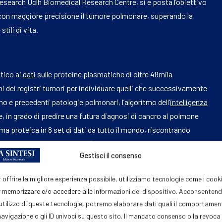
Research Uclh Biomedical Research Centre, si è posta l’obiettivo
 con maggiore precisione il tumore polmonare, superando la
tili di vita.
tico ai
dati
sulle proteine plasmatiche di oltre 48mila
ni dei registri tumori per individuare quelli che successivamente
mo e precedenti patologie polmonari, l’algoritmo dell’
intelligenza
e, in grado di predire una futura diagnosi di cancro al polmone
rma proteica in 8 set di dati da tutto il mondo, riscontrando
iluppato un tumore al polmone in tutti gli studi, incluso un gruppo
Gestisci il consenso
e modelli animali ha suggerito che “non deriva dal tumore, ma
che precede il cancro”. La firma è risultata “aumentata anche in
 offrire la migliore esperienza possibile, utilizziamo tecnologie come i cook
onare idiopatica o broncopneumopatia cronica ostruttiva
 memorizzare e/o accedere alle informazioni del dispositivo. Acconsenten
uno stato infiammatorio polmonare pre-patologico condiviso”
'utilizzo di queste tecnologie, potremo elaborare dati quali il comportame
navigazione o gli ID univoci su questo sito. Il mancato consenso o la revoca