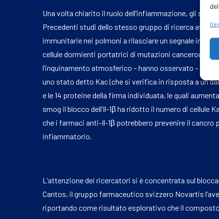
del
Una volta chiarito il ruolo dell’infiammazione, gli scien
Ges
Precedenti studi dello stesso gruppo di ricerca avevan
immunitarie nei polmoni a rilasciare un segnale infiamm
cellule dormienti portatrici di mutazioni cancerogene. I
l’inquinamento atmosferico – hanno osservato – aumen
uno stato detto Kac (che si verifica in risposta a un 
e le 14 proteine della firma individuata, le quali aument
smog il blocco dell’Il-1β ha ridotto il numero di cellule 
che i farmaci anti-Il-1β potrebbero prevenire il cancr
infiammatorio.
L’attenzione dei ricercatori si è concentrata sul blocc
Cantos, il gruppo farmaceutico svizzero Novartis l’ave
riportando come risultato esplorativo che il composto