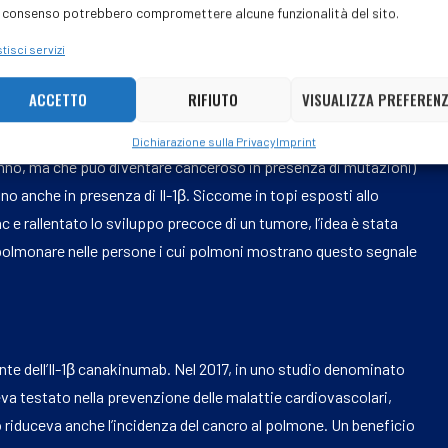
 consenso potrebbero compromettere alcune funzionalità del sito.
ziati sono passati a esplorare le possibilità di prevenzione.
tisci servizi
o dimostrato che l’esposizione allo smog induce le cellule
atorio chiamato interleuchina-1 beta (Il-1β), che può risvegliare
ACCETTO
RIFIUTO
VISUALIZZA PREFEREN
n questo lavoro gli autori hanno fatto in passo in più:
ta simultaneamente la popolazione di cellule che entrano in
Dichiarazione sulla Privacy
Imprint
danno, ma che può diventare canceroso in presenza di mutazioni)
ano anche in presenza di Il-1β. Siccome in topi esposti allo
Kac e rallentato lo sviluppo precoce di un tumore, l’idea è stata
o polmonare nelle persone i cui polmoni mostrano questo segnale
ante dell’Il-1β canakinumab. Nel 2017, in uno studio denominato
va testato nella prevenzione delle malattie cardiovascolari,
 riduceva anche l’incidenza del cancro al polmone. Un beneficio