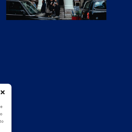
ie
do
nto