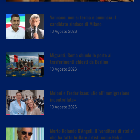
Vannacci non si ferma e annuncia il
candidato sindaco di Milano
10 Agosto 2026
Migranti, Roma chiude le porte ai
trasferimenti chiesti da Berlino
10 Agosto 2026
Meloni e Frederiksen: «No all’immigrazione
incontrollata»
10 Agosto 2026
Morto Rolando D’Angeli, il ‘venditore di stelle’
che ha fatto brillare artisti come Nek e