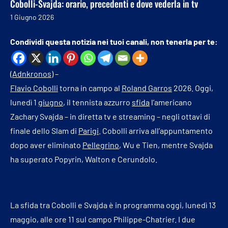
Cobolli-Svajda: orario, precedenti e dove vederla in tv
1 Giugno 2026
Condividi questa notizia nei tuoi canali, non tenerla per te:
(
Adnkronos
) –
Flavio Cobolli
torna in campo al
Roland Garros
2026. Oggi,
lunedì 1
giugno
, il tennista azzurro
sfida
l’americano
Zachary Svajda – in diretta tv e streaming – negli ottavi di
finale dello Slam di
Parigi
. Cobolli arriva all’appuntamento
dopo aver eliminato
Pellegrino
, Wu e Tien, mentre Svajda
ha superato Popyrin, Walton e Cerundolo.
La sfida tra Cobolli e Svajda è in programma oggi, lunedì 13
maggio, alle ore 11 sul campo Philippe-Chatrier. I due