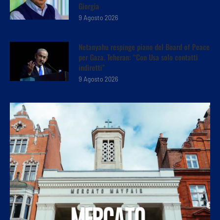
Giorgia
9 Agosto 2026
Netanyahu respinge piano del Board of Peace
per Gaza. Teheran: “Con Usa solo contatti
indiretti”
9 Agosto 2026