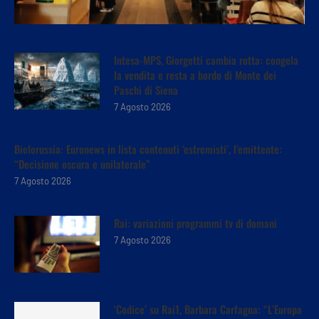
Intesa-MPS, Giorgetti cambia rotta: congela
la vendita e resta a bordo di Monte dei
Paschi di Siena
7 Agosto 2026
Bielorussia: Euronews in lista contenuti ‘estremisti’, l’emittente:
“Decisione oscura e unilaterale”
7 Agosto 2026
Rai: variazioni programmi tv di domani
7 Agosto 2026
‘Codice’ su Rai1, Barbara Carfagna: “L’Europa