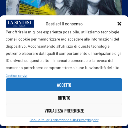
Gestisci il consenso
Per offrire la migliore esperienza possibile, utilizziamo tecnologie
come i cookie per memorizzare e/o accedere alle informazioni del
dispositivo. Acconsentendo all'utilizzo di queste tecnologie,
Orlandi-Gregori, in Commissione una conoscente di
potremo elaborare dati quali il comportamento di navigazione o gli
Mirella: il...
ID univoci su questo sito. Il mancato consenso o la revoca del
7 Agosto 2026
consenso potrebbero compromettere alcune funzionalità del sito.
Gestisci servizi
ACCETTO
RIFIUTO
VISUALIZZA PREFERENZE
Cookie Policy
Dichiarazione sulla Privacy
Imprint