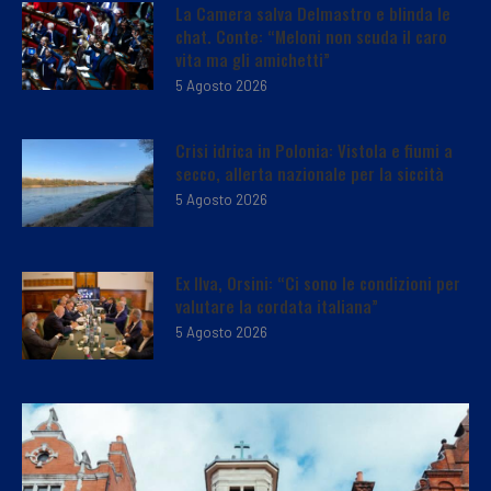
La Camera salva Delmastro e blinda le
chat. Conte: “Meloni non scuda il caro
vita ma gli amichetti”
5 Agosto 2026
Crisi idrica in Polonia: Vistola e fiumi a
secco, allerta nazionale per la siccità
5 Agosto 2026
Ex Ilva, Orsini: “Ci sono le condizioni per
valutare la cordata italiana”
5 Agosto 2026