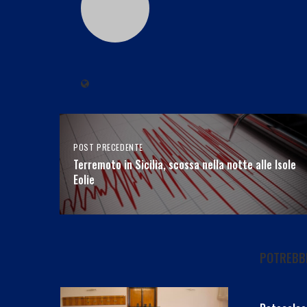
POST PRECEDENTE
Terremoto in Sicilia, scossa nella notte alle Isole
Eolie
POTREBBE