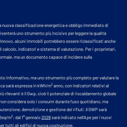
a nuova classificazione energetica e obbligo immediato di
diventerà uno strumento più incisivo per leggere la qualità
rinnovo, alcuni immobili potrebbero essere riclassificati anche
calcolo, indicatori e sistema di valutazione. Per i proprietari,
formale, ma un documento capace di incidere sulla
nto informativo, ma uno strumento più completo per valutare la
ica sarà espressa in kWh/m² anno, con indicatori relativi al
più rilevanti è il Gwp, cioè il potenziale di riscaldamento globale
ore non considera solo i consumi durante l’uso quotidiano, ma
utenzione, demolizione e gestione dei rifiuti. Il GWP sarà
2eq/m²: dal 1° gennaio
2028
sarà indicato nell’Ape per i nuovi
per tutti gli edifici di nuova costruzione.