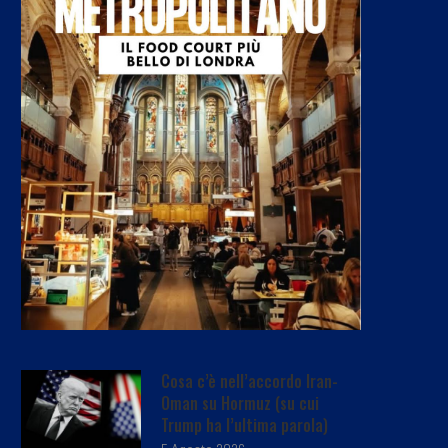
Cosa c’è nell’accordo Iran-
Oman su Hormuz (su cui
Trump ha l’ultima parola)