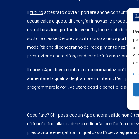
Il
futuro
attestato dovrà riportare anche consumi annui
acqua calda e quota di energia rinnovabile prodotta in 
ristrutturazioni profonde, vendite, locazioni, rinnovi co
Per
sotto la classe C è previsto il ricorso a uno sportello 
per
modalità che dipenderanno dal recepimento
nazionale
all
di 
prestazione energetica, rendendo le informazioni più tr
del
Il nuovo Ape dovrà contenere raccomandazioni tecnicamen
Ges
aumentare la qualità degli ambienti interni. Per i propri
programmare lavori, valutare costi e benefici e acceder
Cosa fare? Chi possiede un Ape ancora valido non è tenu
efficacia fino alla scadenza ordinaria, con l’unica eccez
prestazione energetica: in quel caso l’Ape va aggiornat