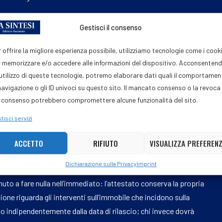
, fabbisogni per riscaldamento, raffrescamento, ventilazione,
Gestisci il consenso
loco. L’Ape continuerà a essere richiesto per nuove costruzioni,
ntrattuali e rinegoziazioni del mutuo ipotecario. Per gli edifici
 offrire la migliore esperienza possibile, utilizziamo tecnologie come i cook
unico per ricevere consulenza sulla ristrutturazione, secondo
 memorizzare e/o accedere alle informazioni del dispositivo. Acconsenten
. Gli Stati dovranno inoltre istituire banche dati sulla
'utilizzo di queste tecnologie, potremo elaborare dati quali il comportame
navigazione o gli ID univoci su questo sito. Il mancato consenso o la revoca
acciabili e confrontabili.
 consenso potrebbero compromettere alcune funzionalità del sito.
te fattibili per migliorare l’efficienza, ridurre le emissioni e
tisci servizi
etari, l’attestato diventerà quindi una guida operativa per
e a eventuali incentivi.
ACCETTO
RIFIUTO
VISUALIZZA PREFEREN
Dichiarazione sulla Privacy
Imprint
to a fare nulla nell’immediato: l’attestato conserva la propria
ione riguarda gli interventi sull’immobile che incidono sulla
o indipendentemente dalla data di rilascio; chi invece dovrà