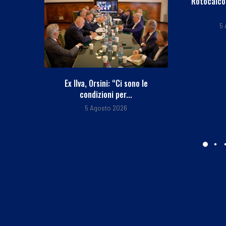
Rotocalco n° 31 del 5 agosto
2026
5 Agosto 2026
no le
Conto 
Bankita
5 