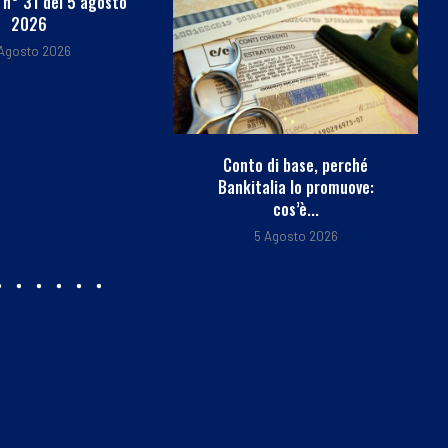
di base, perché
Carburante annacquato, in
lia lo promuove:
corso maxi operazione Gdf
cos’è...
per...
Agosto 2026
5 Agosto 2026