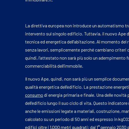
La direttiva europea non introduce un automatismo tr
intervento sul singolo edificio. Tuttavia, il nuovo Ape 
tecnica ed energetica dell’abitazione. Al momento del 
senza lavori, semplicemente perché cambiano criteri di 
quindi, l’attestato non sarà più solo un adempimento 
commerciabilità dell’immobile.
Il nuovo Ape, quindi, non sarà più un semplice docume
qualità energetica dell’edificio. La prestazione energet
consumo
di energia primaria e finale. Una delle novità 
dell’edificio lungo il suo ciclo di vita. Questo indicat
anche le emissioni legate a materiali, costruzione, man
calcolato su un periodo di 50 anni ed espresso in kgCO
edifici oltre i 1.000 metri quadrati; dal 1° gennaio 2030 