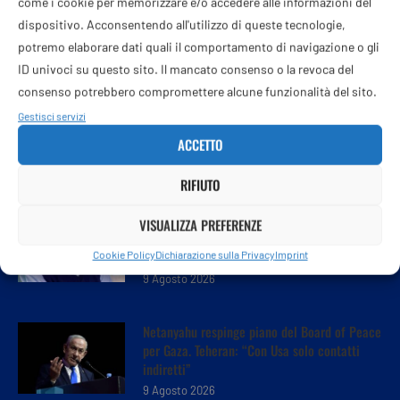
come i cookie per memorizzare e/o accedere alle informazioni del
dispositivo. Acconsentendo all'utilizzo di queste tecnologie,
potremo elaborare dati quali il comportamento di navigazione o gli
ID univoci su questo sito. Il mancato consenso o la revoca del
consenso potrebbero compromettere alcune funzionalità del sito.
Gestisci servizi
ACCETTO
RIFIUTO
Morto Rolando D’Angeli, il ‘venditore di stelle’
VISUALIZZA PREFERENZE
che ha fatto brillare artisti come Nek e
Cookie Policy
Dichiarazione sulla Privacy
Imprint
Giorgia
9 Agosto 2026
Netanyahu respinge piano del Board of Peace
per Gaza. Teheran: “Con Usa solo contatti
indiretti”
9 Agosto 2026