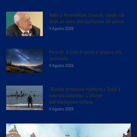
Addio a Massimiliano Cencelli, l’uomo che
diede un nome alla spartizione del potere
9 Agosto 2026
Perseidi, il cielo d’agosto si prepara allo
spettacolo
9 Agosto 2026
«Rischio terrorismo islamista a Ceuta è
concreto concreto». L’allarme
dell’intelligence italiana
9 Agosto 2026