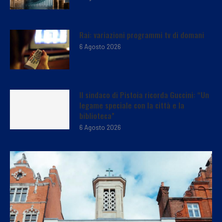
Rai: variazioni programmi tv di domani
6 Agosto 2026
Il sindaco di Pistoia ricorda Guccini: “Un
legame speciale con la città e la
biblioteca”
6 Agosto 2026