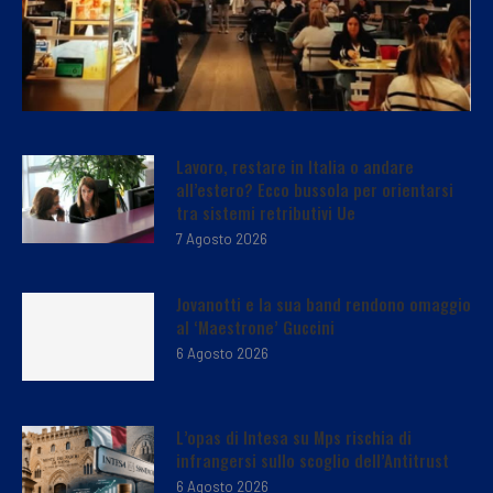
Lavoro, restare in Italia o andare
all’estero? Ecco bussola per orientarsi
tra sistemi retributivi Ue
7 Agosto 2026
Jovanotti e la sua band rendono omaggio
al ‘Maestrone’ Guccini
6 Agosto 2026
L’opas di Intesa su Mps rischia di
infrangersi sullo scoglio dell’Antitrust
6 Agosto 2026