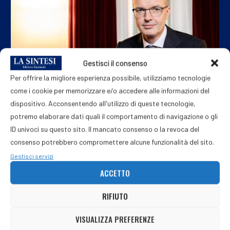
Gestisci il consenso
Per offrire la migliore esperienza possibile, utilizziamo tecnologie
come i cookie per memorizzare e/o accedere alle informazioni del
dispositivo. Acconsentendo all'utilizzo di queste tecnologie,
potremo elaborare dati quali il comportamento di navigazione o gli
Mediobanca, semestre record: i numeri parlano chiaro,
ID univoci su questo sito. Il mancato consenso o la revoca del
Melzi...
consenso potrebbero compromettere alcune funzionalità del sito.
6 Agosto 2026
Gestisci servizi
ACCETTO
RIFIUTO
VISUALIZZA PREFERENZE