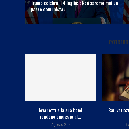
Trump celebra il 4 luglio: «Non saremo mai un
paese comunista»
POTREBBE
and
Rai: variazioni programmi tv di
Il sindac
...
domani
Guccin
6 Agosto 2026
6 