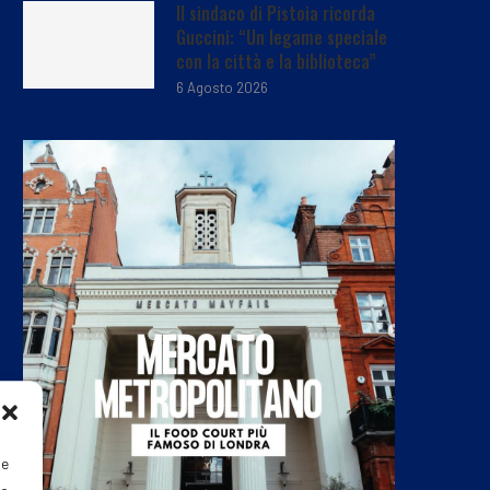
Il sindaco di Pistoia ricorda
Guccini: “Un legame speciale
con la città e la biblioteca”
6 Agosto 2026
ie