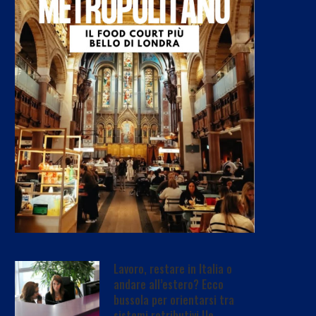
Lavoro, restare in Italia o
andare all’estero? Ecco
bussola per orientarsi tra
sistemi retributivi Ue