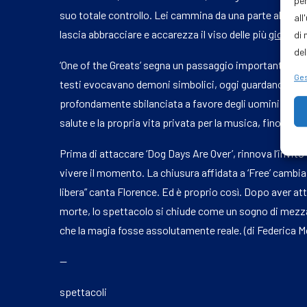
per
suo totale controllo. Lei cammina da una parte all’altra 
all
lascia abbracciare e accarezza il viso delle più
giovani
i
di 
del
‘One of the Greats’ segna un passaggio importante nel s
Ges
testi evocavano demoni simbolici, oggi guardano al pre
profondamente sbilanciata a favore degli uomini. Qui Fl
salute e la propria vita privata per la musica, fino a 
Prima di attaccare ‘Dog Days Are Over’, rinnova l’invito
vivere il momento. La chiusura affidata a ‘Free’ cambia
libera” canta Florence. Ed è proprio così. Dopo aver attr
morte, lo spettacolo si chiude come un sogno di mezza
che la magia fosse assolutamente reale. (di Federica 
—
spettacoli