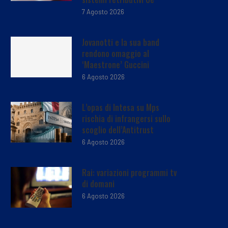
7 Agosto 2026
Jovanotti e la sua band
rendono omaggio al
‘Maestrone’ Guccini
6 Agosto 2026
L’opas di Intesa su Mps
rischia di infrangersi sullo
scoglio dell’Antitrust
6 Agosto 2026
Rai: variazioni programmi tv
di domani
6 Agosto 2026