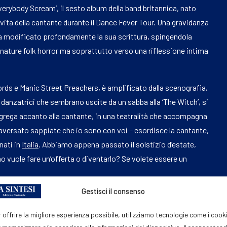
erybody Scream’, il sesto album della band britannica, nato
 vita della cantante durante il Dance Fever Tour. Una gravidanza
 ha modificato profondamente la sua scrittura, spingendola
nature folk horror ma soprattutto verso una riflessione intima
fords e Manic Street Preachers, è amplificato dalla scenografia,
danzatrici che sembrano uscite da un sabba alla ‘The Witch’, si
ngrega accanto alla cantante, in una teatralità che accompagna
raversato sappiate che io sono con voi – esordisce la cantante,
nati in
Italia
. Abbiamo appena passato il solstizio d’estate,
o vuole fare un’offerta o diventarlo? Se volete essere un
Gestisci il consenso
ll’ultimo
lavoro
in studio, come ‘Everybody Scream’ e ‘Buckle’ è
lch come una delle voci più autorevoli della sua generazione:
 offrire la migliore esperienza possibile, utilizziamo tecnologie come i cook
d Of Man’, ‘King’ e ‘Which Witch’. Il pubblico è stregato, sotto il