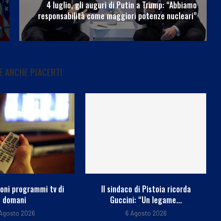
4 luglio, gli auguri di Putin a Trump: “Abbiamo
responsabilità come maggiori potenze nucleari”
 ANCHE PIACERTI
o di Pistoia ricorda
Malgioglio, l’appello ai giovani:
i: “Un legame...
“Il sole può uccidere,...
Agosto 2026
6 Agosto 2026