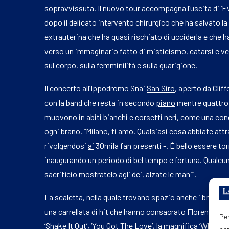
sopravvissuta. Il nuovo tour accompagna l’uscita di ‘Ev
dopo il delicato intervento chirurgico che ha salvato la
extrauterina che ha quasi rischiato di ucciderla e che
verso un immaginario fatto di misticismo, catarsi e ve
sul corpo, sulla femminilità e sulla guarigione.
Il concerto all’Ippodromo Snai
San Siro
, aperto da Clif
con la band che resta in secondo
piano
mentre quattro 
muovono in abiti bianchi e corsetti neri, come una co
ogni brano. “Milano, ti amo. Qualsiasi cosa abbiate att
rivolgendosi
ai
30mila fan presenti -. È bello essere tor
inaugurando un periodo di bel tempo e fortuna. Qualcun
sacrificio mostratelo agli dei, alzate le mani”.
La scaletta, nella quale trovano spazio anche i brani de
una carrellata di hit che hanno consacrato Florence We
Per
‘Shake It Out’, ‘You Got The Love’, la magnifica ‘What Kin