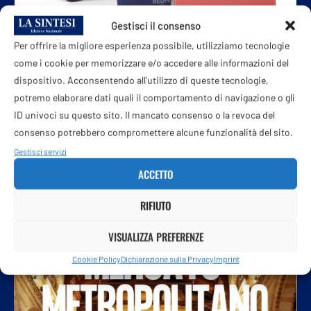
Gestisci il consenso
Per offrire la migliore esperienza possibile, utilizziamo tecnologie
Xiaomi Redmi 17 Series: batteria da 7.500 mAh...
come i cookie per memorizzare e/o accedere alle informazioni del
7 Agosto 2026
dispositivo. Acconsentendo all'utilizzo di queste tecnologie,
potremo elaborare dati quali il comportamento di navigazione o gli
ID univoci su questo sito. Il mancato consenso o la revoca del
consenso potrebbero compromettere alcune funzionalità del sito.
Gestisci servizi
ACCETTO
RIFIUTO
VISUALIZZA PREFERENZE
Cookie Policy
Dichiarazione sulla Privacy
Imprint