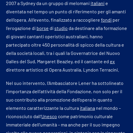
2007 a Sydney da un gruppo di melomani
italiani
e
diventata nel tempo un punto di riferimento per gli amanti
dell’opera. All’evento, finalizzato a raccogliere
fondi
per
l’erogazione di
borse
di
studio
da destinare alla formazione
di giovani cantanti operistici australiani, hanno
partecipato oltre 450 personalità di spicco della cultura e
della società locali, tra i quali la Governatrice del Nuovo
Galles del Sud, Margaret Beazley, ed il cantante ed
ex
direttore artistico di Opera Australia, Lyndon Terracini.
Nel suo intervento, l’Ambasciatore Lener ha sottolineato
l’importanza dell’attività della Fondazione, non solo per il
suo contributo alla promozione dell’opera in quanto
elemento caratterizzante la cultura
italiana
nel mondo –
riconosciuto dall’
Unesco
come patrimonio culturale
immateriale dell’umanità – ma anche per il suo impegno
rivolto alle nuove generazioni, in sintonia con la rinnovata