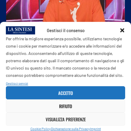
Gestisci il consenso
Per offrire la migliore esperienza possibile, utilizziamo tecnologie
come i cookie per memorizzare e/o accedere alle informazioni del
“Voglio giocare con le donne nella WNba”, l’annuncio...
dispositivo. Acconsentendo all'utilizzo di queste tecnologie,
potremo elaborare dati quali il comportamento di navigazione o gli
7 Agosto 2026
ID univoci su questo sito. Il mancato consenso o la revoca del
consenso potrebbero compromettere alcune funzionalità del sito.
Gestisci servizi
ACCETTO
RIFIUTO
VISUALIZZA PREFERENZE
Cookie Policy
Dichiarazione sulla Privacy
Imprint