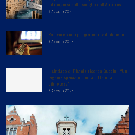
infrangersi sullo scoglio dell’Antitrust
6 Agosto 2026
Rai: variazioni programmi tv di domani
6 Agosto 2026
Il sindaco di Pistoia ricorda Guccini: “Un
legame speciale con la città e la
biblioteca”
6 Agosto 2026