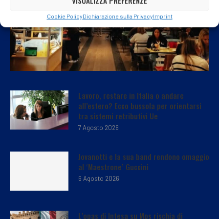
VISUALIZZA PREFERENZE
Cookie Policy
Dichiarazione sulla Privacy
Imprint
Lavoro, restare in Italia o andare
all’estero? Ecco bussola per orientarsi
tra sistemi retributivi Ue
7 Agosto 2026
Jovanotti e la sua band rendono omaggio
al ‘Maestrone’ Guccini
6 Agosto 2026
L’opas di Intesa su Mps rischia di