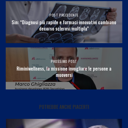
POST PRECEDENTE
Sin: “Diagnosi più rapide e farmaci innovativi cambiano
decorso sclerosi multipla”
PROSSIMO POST
Riminiwellness, la missione invogliare le persone a
muoversi
POTREBBE ANCHE PIACERTI