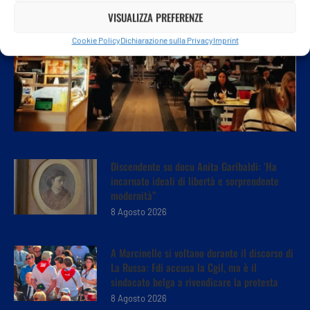
VISUALIZZA PREFERENZE
Cookie Policy
Dichiarazione sulla Privacy
Imprint
Discendente su docu Anita Garibaldi: ‘Ha
incarnato ideali di libertà e sorprendente
modernità”
8 Agosto 2026
A Marcinelle si voltano durante il discorso di
La Russa: Fdi accusa la Cgil, ma è il
sindacato belga a rivendicare la protesta
8 Agosto 2026