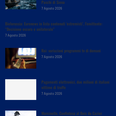
Paschi di Siena
7 Agosto 2026
Bielorussia: Euronews in lista contenuti ‘estremisti’, l’emittente:
“Decisione oscura e unilaterale”
7 Agosto 2026
Rai: variazioni programmi tv di domani
7 Agosto 2026
Pagamenti elettronici, due milioni di italiani
vittime di truffe
7 Agosto 2026
Marcinelle, Confintesa al Bois du Cazier