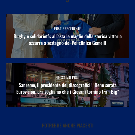
POST PRECEDENTE
Rugby e solidarietà: all’asta le maglie della storica vittoria
azzurra a sostegno del Policlinico Gemelli
PROSSIMO POST
Sanremo, il presidente dei discografici: “Bene serata
Eurovision, ora vogliamo che i Giovani tornino tra i Big”
POTREBBE ANCHE PIACERTI