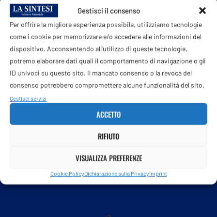
—
Gestisci il consenso
Per offrire la migliore esperienza possibile, utilizziamo tecnologie
internazionale/
esteri
come i cookie per memorizzare e/o accedere alle informazioni del
dispositivo. Acconsentendo all'utilizzo di queste tecnologie,
webinfo@adnkronos.com (Web Info)
potremo elaborare dati quali il comportamento di navigazione o gli
ID univoci su questo sito. Il mancato consenso o la revoca del
consenso potrebbero compromettere alcune funzionalità del sito.
Gestisci servizi
Profilo dell'autore
Post dell'autore
ACCETTO
RIFIUTO
VISUALIZZA PREFERENZE
Cookie Policy
Dichiarazione sulla Privacy
Imprint
LA SINTESI ONLINE