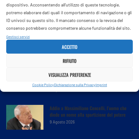
dispositivo. Acconsentendo all'utilizzo di queste tecnologie,
potremo elaborare dati quali il comportamento di navigazione o gli
ID univoci su questo sito. Il mancato consenso o la revoca del
consenso potrebbero compromettere alcune funzionalità del sito.
Gestisci servizi
ACCETTO
RIFIUTO
Netanyahu respinge piano del Board of Peace
VISUALIZZA PREFERENZE
per Gaza. Teheran: “Con Usa solo contatti
indiretti”
Cookie Policy
Dichiarazione sulla Privacy
Imprint
9 Agosto 2026
Addio a Massimiliano Cencelli, l’uomo che
diede un nome alla spartizione del potere
9 Agosto 2026