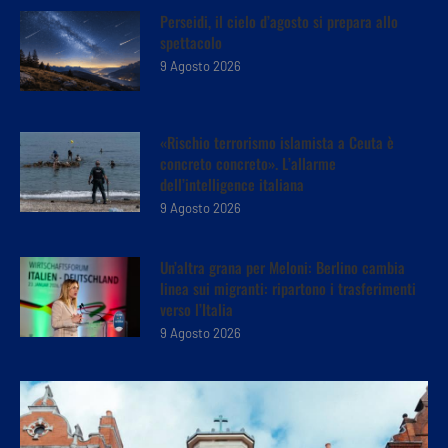
Perseidi, il cielo d’agosto si prepara allo
spettacolo
9 Agosto 2026
«Rischio terrorismo islamista a Ceuta è
concreto concreto». L’allarme
dell’intelligence italiana
9 Agosto 2026
Un’altra grana per Meloni: Berlino cambia
linea sui migranti: ripartono i trasferimenti
verso l’Italia
9 Agosto 2026