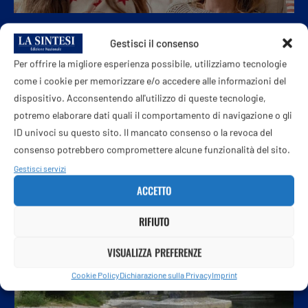
Gestisci il consenso
PROSSIMO POST
Per offrire la migliore esperienza possibile, utilizziamo tecnologie
Ha provato a far firmare anche i morti: Adinolfi resta fuori
come i cookie per memorizzare e/o accedere alle informazioni del
dalle comunali a Prato
dispositivo. Acconsentendo all'utilizzo di queste tecnologie,
potremo elaborare dati quali il comportamento di navigazione o gli
ID univoci su questo sito. Il mancato consenso o la revoca del
consenso potrebbero compromettere alcune funzionalità del sito.
POTREBBE ANCHE PIACERTI
Gestisci servizi
ACCETTO
RIFIUTO
VISUALIZZA PREFERENZE
Cookie Policy
Dichiarazione sulla Privacy
Imprint