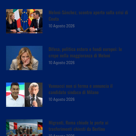
Meloni-Sánchez, scontro aperto sulla crisi di
Ceuta
10 Agosto 2026
Difesa, politica estera e fondi europei: le
crepe nella maggioranza di Meloni
10 Agosto 2026
Vannacci non si ferma e annuncia il
candidato sindaco di Milano
10 Agosto 2026
Migranti, Roma chiude le porte ai
trasferimenti chiesti da Berlino