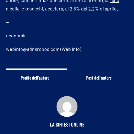
aprile). Anche l’inflazione core, al netto di energia,
cibo
,
alcolici e
tabacchi
, accelera, al 2,5% dal 2,2% di aprile.
—
economia
webinfo@adnkronos.com (Web Info)
Profilo dell'autore
Post dell'autore
LA SINTESI ONLINE