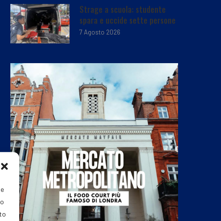
Strage a scuola: studente
spara e uccide sette persone
7 Agosto 2026
ie
do
nto