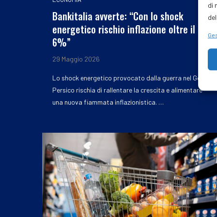
di 
Bankitalia avverte: “Con lo shock
del
energetico rischio inflazione oltre il
Ges
6%”
29 Maggio 2026
Lo shock energetico provocato dalla guerra nel Golfo
Persico rischia di rallentare la crescita e alimentare
una nuova fiammata inflazionistica. …