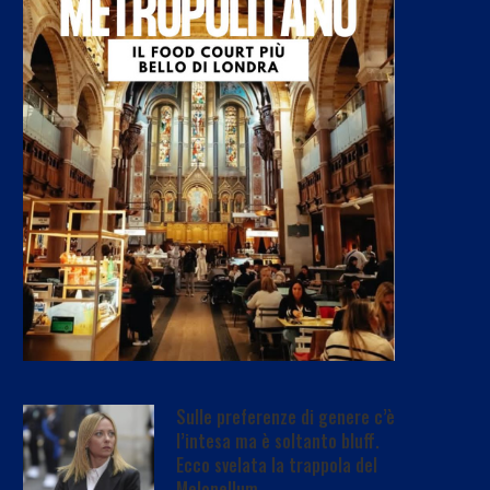
Sulle preferenze di genere c’è
l’intesa ma è soltanto bluff.
Ecco svelata la trappola del
Melonellum