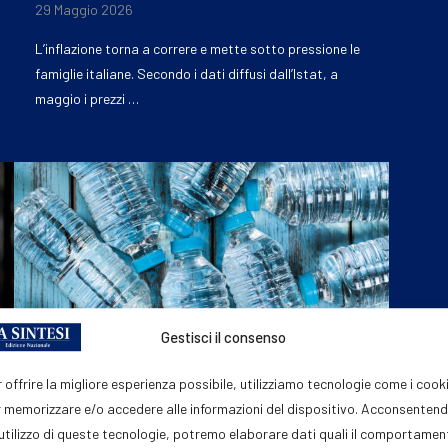
29 Maggio 2026
L’inflazione torna a correre e mette sotto pressione le
famiglie italiane. Secondo i dati diffusi dall’Istat, a
maggio i prezzi …
Gestisci il consenso
 offrire la migliore esperienza possibile, utilizziamo tecnologie come i cook
 memorizzare e/o accedere alle informazioni del dispositivo. Acconsenten
'utilizzo di queste tecnologie, potremo elaborare dati quali il comportame
ECONOMIA