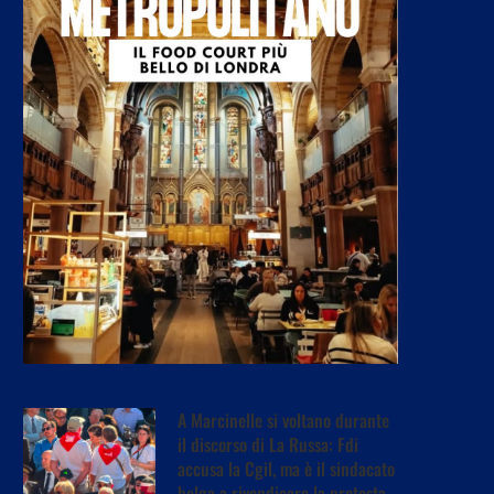
A Marcinelle si voltano durante
il discorso di La Russa: Fdi
accusa la Cgil, ma è il sindacato
belga a rivendicare la protesta