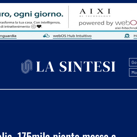
Go
Mo
alia, 175mila piante messe a