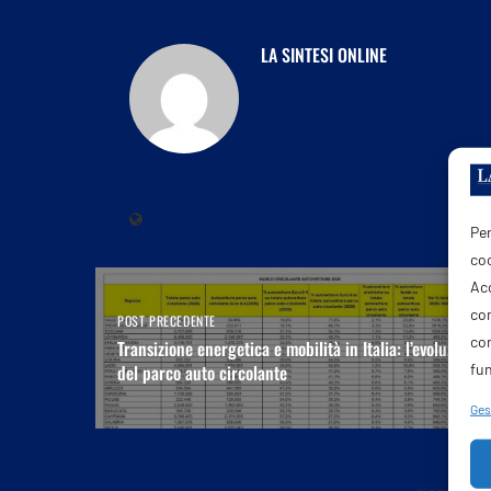
LA SINTESI ONLINE
Per
coo
Acc
com
POST PRECEDENTE
co
Transizione energetica e mobilità in Italia: l’evoluzione
fun
del parco auto circolante
Gest