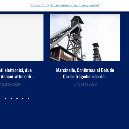
 ANCHE PIACERTI
Cookie Policy
Dichiarazione sulla Privacy
Imprint
 Confintesa al Bois du
Ancora acquisti sui mercati dopo
ragedia ricorda...
dato su lavoro...
 Agosto 2026
7 Agosto 2026