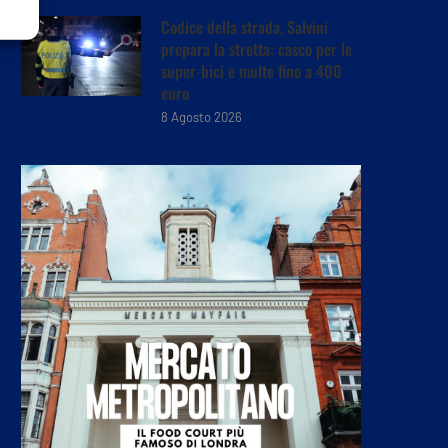
Codice della strada, Salvini
prepara la stretta: casco per le
super-bici e multe fino a 400
euro
8 Agosto 2026
La corsa dei prezzi, dai
Unipol verso l’addio a Sp
carburanti al gelato:...
dopo la plusvalenza,...
7 Agosto 2026
7 Agosto 2026