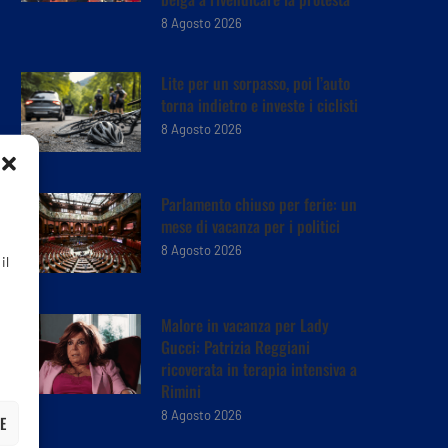
8 Agosto 2026
Lite per un sorpasso, poi l’auto
torna indietro e investe i ciclisti
8 Agosto 2026
Parlamento chiuso per ferie: un
mese di vacanza per i politici
8 Agosto 2026
il
Malore in vacanza per Lady
Gucci: Patrizia Reggiani
ricoverata in terapia intensiva a
Rimini
8 Agosto 2026
E