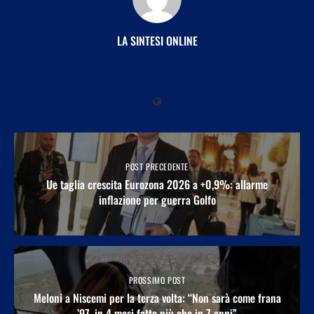
LA SINTESI ONLINE
POST PRECEDENTE
Ue taglia crescita Eurozona 2026 a +0,9%: allarme
inflazione per guerra Golfo
PROSSIMO POST
Meloni a Niscemi per la terza volta: “Non sarà come frana
’97, in 4 mesi fatto più che in 7 anni”