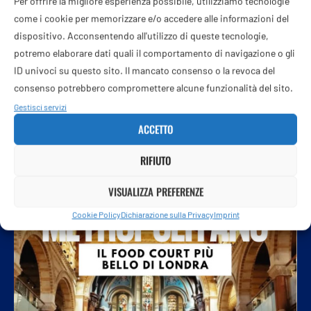
Per offrire la migliore esperienza possibile, utilizziamo tecnologie
Le festività assicurano il riposo ma spesso regalano l’esatto
come i cookie per memorizzare e/o accedere alle informazioni del
opposto. Sebbene il calendario indichi una sosta, la mente
dispositivo. Acconsentendo all'utilizzo di queste tecnologie,
rimane attiva …
potremo elaborare dati quali il comportamento di navigazione o gli
ID univoci su questo sito. Il mancato consenso o la revoca del
consenso potrebbero compromettere alcune funzionalità del sito.
Gestisci servizi
ACCETTO
RIFIUTO
VISUALIZZA PREFERENZE
Cookie Policy
Dichiarazione sulla Privacy
Imprint