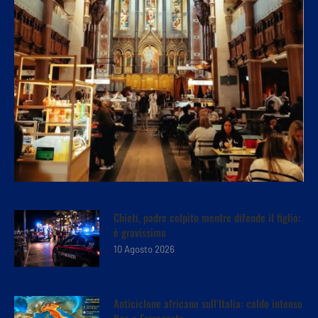
Chieti, padre colpito mentre difende il figlio:
è gravissimo
10 Agosto 2026
Anticiclone africano sull’Italia: caldo intenso
fino a Ferragosto