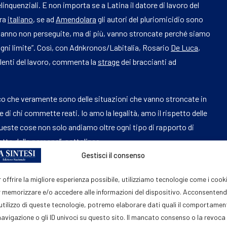
nquenziali. E non importa se a Latina il datore di lavoro del
era
italiano
, se ad
Amendolara
gli autori del pluriomicidio sono
 vanno non perseguite, ma di più, vanno stroncate perché siamo
gni limite”. Così, con Adnkronos/Labitalia, Rosario
De Luca
,
ulenti del lavoro, commenta la
strage
dei braccianti ad
ico che veramente sono delle situazioni che vanno stroncate in
 di chi commette reati. Io amo la legalità, amo il rispetto delle
queste cose non solo andiamo oltre ogni tipo di rapporto di
etto della persona”, sottolinea.
Gestisci il consenso
ionisti ad Adnkronos/Labitalia, “la tutela della dignità del
resentano da sempre una priorità per i consulenti del lavoro”.
 offrire la migliore esperienza possibile, utilizziamo tecnologie come i cook
 memorizzare e/o accedere alle informazioni del dispositivo. Acconsenten
uzionali, la categoria promuove una
cultura
fondata su legalità,
'utilizzo di queste tecnologie, potremo elaborare dati quali il comportame
ni quali caporalato, lavoro nero, dumping contrattuale e appalti
navigazione o gli ID univoci su questo sito. Il mancato consenso o la revoca
o sottoscritto con l’Ispettorato nazionale del lavoro,
intesa
che