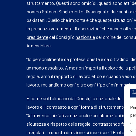
sfruttamento. Questi sono omicidi, questi sono atti deli
povero Satnam Singh morto dissanguato due anni fa 
pakistani. Quello che importa è che queste situazioni
in presenza veramente di aberrazioni che vanno oltre o
presidente
del Consiglio
nazionale
dell’ordine dei cons
Amendolara.
“Io personalmente da professionista e da cittadino, d
un modo assoluto. A me non importa il colore della pelle
regole, amo il rapporto di lavoro etico e quando vedo 
lavoro, ma andiamo ogni oltre ogni tipo di minimo risp
E come sottolineano dal Consiglio nazionale dei profess
lavoro e il contrasto a ogni forma di sfruttamento rapp
Per
per
“Attraverso iniziative nazionali e collaborazioni istit
all
sicurezza e rispetto delle regole, contrastando fenome
di 
irregolari. In questa direzione si inserisce il Protocoll