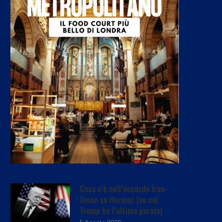
Cosa c’è nell’accordo Iran-
Oman su Hormuz (su cui
Trump ha l’ultima parola)