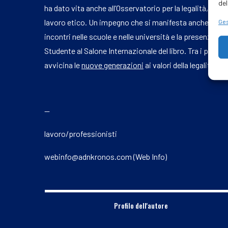
del
ha dato vita anche all’Osservatorio per la legalità, st
lavoro etico. Un impegno che si manifesta anche nelle a
Ges
incontri nelle scuole e nelle università e la presenza nei
Studente al Salone Internazionale del libro. Tra i proge
avvicina le
nuove generazioni
ai valori della legalità, de
—
lavoro/professionisti
webinfo@adnkronos.com (Web Info)
Profilo dell'autore