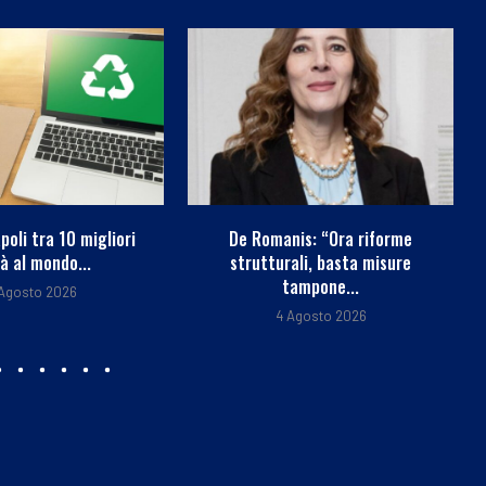
nis: “Ora riforme
Lavoro: Amazon-Swg, 58%
ali, basta misure
italiani favorevole a donare
tampone...
ferie...
Agosto 2026
4 Agosto 2026