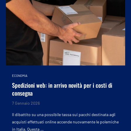
ECONOMIA
Spedizioni web: in arrivo novità per i costi di
consegna
7 Gennaio 2026
Il dibattito su una possibile tassa sui pacchi destinata agli
acquisti effettuati online accende nuovamente le polemiche
in Italia. Questa …