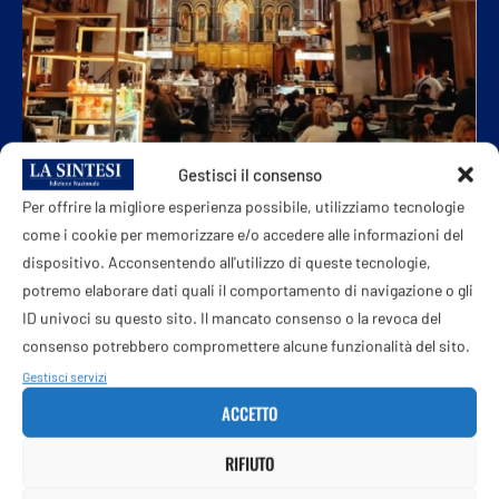
Gestisci il consenso
Per offrire la migliore esperienza possibile, utilizziamo tecnologie
come i cookie per memorizzare e/o accedere alle informazioni del
dispositivo. Acconsentendo all'utilizzo di queste tecnologie,
L’Arca di Jovanotti salpa da Olbia, una festa
per 25mila persone
potremo elaborare dati quali il comportamento di navigazione o gli
7 Agosto 2026
ID univoci su questo sito. Il mancato consenso o la revoca del
consenso potrebbero compromettere alcune funzionalità del sito.
Gestisci servizi
Jovanotti e Alfa portano la loro ‘Buon vento’
ACCETTO
sul palco di Olbia
7 Agosto 2026
RIFIUTO