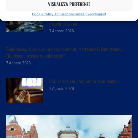
VISUALIZZA PREFERENZE
Intesa-MPS, Giorgetti cambia rotta: congela
Cookie Policy
Dichiarazione sulla Privacy
Imprint
la vendita e resta a bordo di Monte dei
Paschi di Siena
7 Agosto 2026
Bielorussia: Euronews in lista contenuti ‘estremisti’, l’emittente:
“Decisione oscura e unilaterale”
7 Agosto 2026
Rai: variazioni programmi tv di domani
7 Agosto 2026