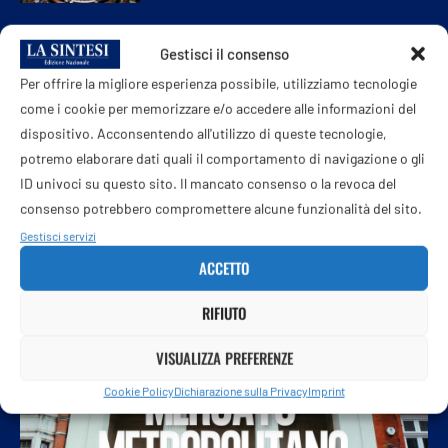
Malore in vacanza per Lady Gucci: Patrizia
Gestisci il consenso
Reggiani ricoverata in terapia intensiva a
Per offrire la migliore esperienza possibile, utilizziamo tecnologie
Rimini
come i cookie per memorizzare e/o accedere alle informazioni del
8 Agosto 2026
dispositivo. Acconsentendo all'utilizzo di queste tecnologie,
potremo elaborare dati quali il comportamento di navigazione o gli
ID univoci su questo sito. Il mancato consenso o la revoca del
consenso potrebbero compromettere alcune funzionalità del sito.
Gestisci servizi
ACCETTO
RIFIUTO
VISUALIZZA PREFERENZE
Cookie Policy
Dichiarazione sulla Privacy
Imprint