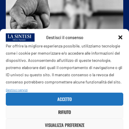
Gestisci il consenso
Per offrire la migliore esperienza possibile, utilizziamo tecnologie
come i cookie per memorizzare e/o accedere alle informazioni del
CRONACHE
dispositivo. Acconsentendo all'utilizzo di queste tecnologie,
“Violentata a un diciottesimo”. La denuncia di
potremo elaborare dati quali il comportamento di navigazione o gli
una 15enne a Messina
ID univoci su questo sito. Il mancato consenso o la revoca del
7 Marzo 2026
consenso potrebbero compromettere alcune funzionalità del sito.
Gestisci servizi
Lo scorso agosto, durante un diciottesimo in un locale nella
ACCETTO
zona nord di Messina, una ragazzina di 15 anni avrebbe
subito …
RIFIUTO
VISUALIZZA PREFERENZE