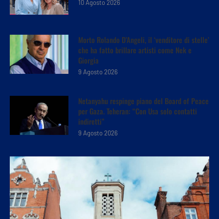
10 Agosto 2026
Morto Rolando D’Angeli, il ‘venditore di stelle’
che ha fatto brillare artisti come Nek e
Giorgia
9 Agosto 2026
Netanyahu respinge piano del Board of Peace
per Gaza. Teheran: “Con Usa solo contatti
indiretti”
9 Agosto 2026