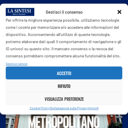
Malore in vacanza per Lady Gucci: Patrizia
Gestisci il consenso
Reggiani ricoverata in terapia intensiva a
Rimini
Per offrire la migliore esperienza possibile, utilizziamo tecnologie
8 Agosto 2026
come i cookie per memorizzare e/o accedere alle informazioni del
dispositivo. Acconsentendo all'utilizzo di queste tecnologie,
potremo elaborare dati quali il comportamento di navigazione o gli
ID univoci su questo sito. Il mancato consenso o la revoca del
consenso potrebbero compromettere alcune funzionalità del sito.
Gestisci servizi
ACCETTO
RIFIUTO
VISUALIZZA PREFERENZE
Cookie Policy
Dichiarazione sulla Privacy
Imprint