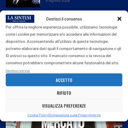
5 Agosto 2026
Gestisci il consenso
La Camera salva Delmastro e blinda le
Per offrire la migliore esperienza possibile, utilizziamo tecnologie
chat. Conte: “Meloni non scuda il caro
vita ma gli amichetti”
come i cookie per memorizzare e/o accedere alle informazioni del
5 Agosto 2026
dispositivo. Acconsentendo all'utilizzo di queste tecnologie,
potremo elaborare dati quali il comportamento di navigazione o gli
ID univoci su questo sito. Il mancato consenso o la revoca del
consenso potrebbero compromettere alcune funzionalità del sito.
Gestisci servizi
ACCETTO
RIFIUTO
VISUALIZZA PREFERENZE
Cookie Policy
Dichiarazione sulla Privacy
Imprint