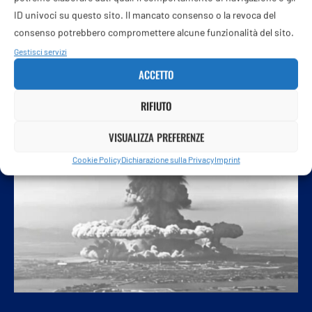
7 Agosto 2026
ID univoci su questo sito. Il mancato consenso o la revoca del
consenso potrebbero compromettere alcune funzionalità del sito.
Il giudice del New Mexico accusa il colosso social di non
aver protetto gli adolescenti
Gestisci servizi
ACCETTO
RIFIUTO
VISUALIZZA PREFERENZE
Cookie Policy
Dichiarazione sulla Privacy
Imprint