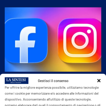
POLITICA
Gestisci il consenso
“Facebook e Instagram danneggiano i minori”.
Per offrire la migliore esperienza possibile, utilizziamo tecnologie
Meta dovrà pagare 567 milioni di dollari di
come i cookie per memorizzare e/o accedere alle informazioni del
multa
dispositivo. Acconsentendo all'utilizzo di queste tecnologie,
potremo elaborare dati quali il comportamento di navigazione o gli