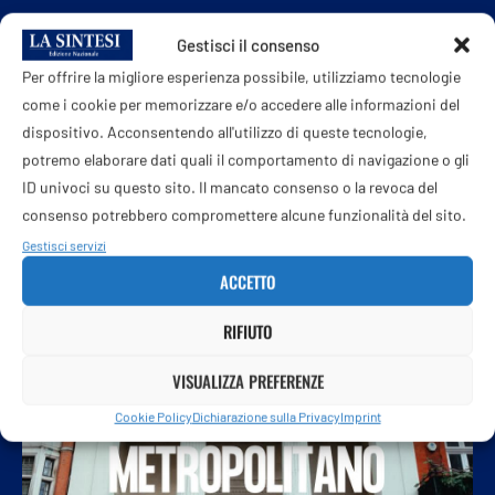
Malore in vacanza per Lady Gucci: Patrizia
Gestisci il consenso
Reggiani ricoverata in terapia intensiva a
Rimini
Per offrire la migliore esperienza possibile, utilizziamo tecnologie
8 Agosto 2026
come i cookie per memorizzare e/o accedere alle informazioni del
dispositivo. Acconsentendo all'utilizzo di queste tecnologie,
potremo elaborare dati quali il comportamento di navigazione o gli
ID univoci su questo sito. Il mancato consenso o la revoca del
consenso potrebbero compromettere alcune funzionalità del sito.
Gestisci servizi
ACCETTO
RIFIUTO
VISUALIZZA PREFERENZE
Cookie Policy
Dichiarazione sulla Privacy
Imprint