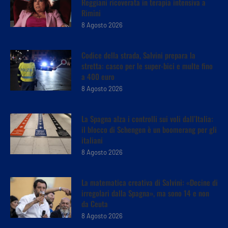
Reggiani ricoverata in terapia intensiva a
Rimini
8 Agosto 2026
Codice della strada, Salvini prepara la
stretta: casco per le super-bici e multe fino
a 400 euro
8 Agosto 2026
La Spagna alza i controlli sui voli dall’Italia:
il blocco di Schengen è un boomerang per gli
italiani
8 Agosto 2026
La matematica creativa di Salvini: «Decine di
irregolari dalla Spagna», ma sono 14 e non
da Ceuta
8 Agosto 2026