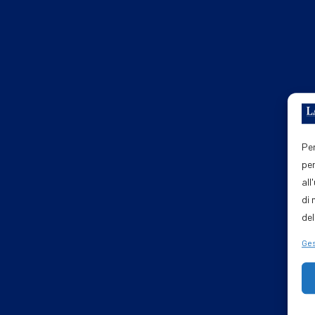
Per
per
all
di 
del
Ges