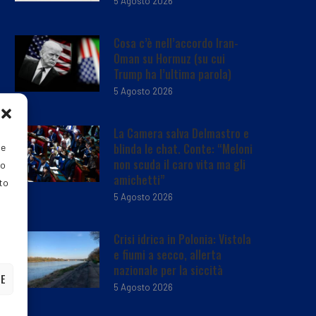
5 Agosto 2026
Cosa c’è nell’accordo Iran-
Oman su Hormuz (su cui
Trump ha l’ultima parola)
5 Agosto 2026
La Camera salva Delmastro e
blinda le chat. Conte: “Meloni
ie
non scuda il caro vita ma gli
do
amichetti”
nto
5 Agosto 2026
Crisi idrica in Polonia: Vistola
e fiumi a secco, allerta
nazionale per la siccità
ZE
5 Agosto 2026