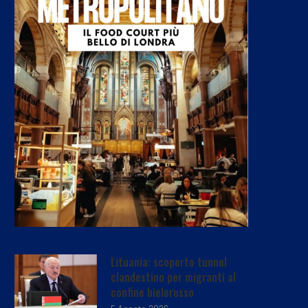
Lituania: scoperto tunnel
clandestino per migranti al
confine bielorusso