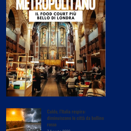
Caldo, l’Italia respira:
diminuiscono le città da bollino
rosso