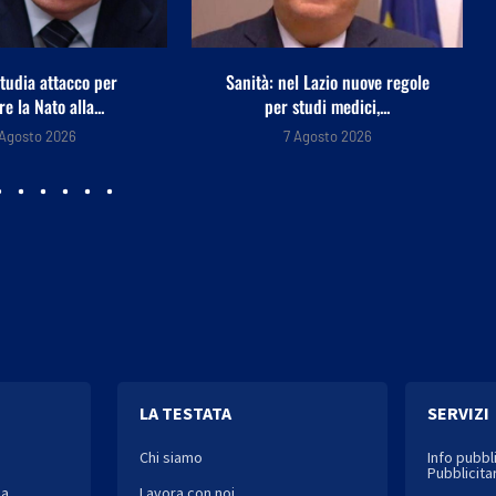
l Lazio nuove regole
L’Argentina si schiera con
studi medici,...
Infantino: “Governance
trasparente e...
 Agosto 2026
7 Agosto 2026
LA TESTATA
SERVIZI
Chi siamo
Info pubbl
Pubblicitar
ia
Lavora con noi