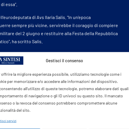
 di essa”.
ll’eurodeputata di Avs Ilaria Salis. “In un’epoca
guerre sempre più vicine, servirebbe il coraggio di compiere
ilitare del 2 giugno e restituire alla Festa della Repubblica
tico”, ha scritto Salis.
le organizzazione di Fratelli d’Italia, Giovanni
Donzelli
: “La
Gestisci il consenso
i si è candidato in
Parlamento
per scappare dalle
 offrire la migliore esperienza possibile, utilizziamo tecnologie come i
kie per memorizzare e/o accedere alle informazioni del dispositivo.
nne e agli uomini, in divisa e non, che hanno sfilato oggi e
onsentendo all'utilizzo di queste tecnologie, potremo elaborare dati quali 
oprie azioni nel mondo. Se la Repubblica
italiana
esiste oggi
portamento di navigazione o gli ID univoci su questo sito. Il mancato
rno”.
nsenso o la revoca del consenso potrebbero compromettere alcune
zionalità del sito.
anni, Bonelli, Boldrini a festeggiare
ai
Fori Imperiali. Non
e la pensano come Ilaria Salis. Sappiamo però che le donne
isci servizi
ueranno a difendere la Repubblica italiana anche per la