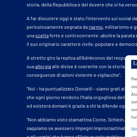
storia, della Repubblica e del dovere che si ha verso
A far discutere oggi è stato l’intervento sui social de
pericolosamente segnata da
riarmo
, militarismo e 
una
scelta
forte e controcorrente: abolire la parata m
il suo originario carattere civile, popolare e democra
A stretto giro la replica all’Adnkronos del responsabi
sua
allergia
alle divise è coerente con la storia di ch
conseguenze di azioni violente e vigliacche”.
Per
coo
“Noi – ha puntualizzato Donzelli – siamo grati alle do
Acc
che ogni giorno rendono l’Italia orgogliosa delle pr
com
ed esisterà domani è grazie a chi la difende ogni gio
co
fun
“Non abbiamo visto stamattina Conte, Schlein, Fratoi
sappiamo se avessero impegni improcrastinabili o s
Gest
e gli uomini che hanno sfilato questa mattina contin