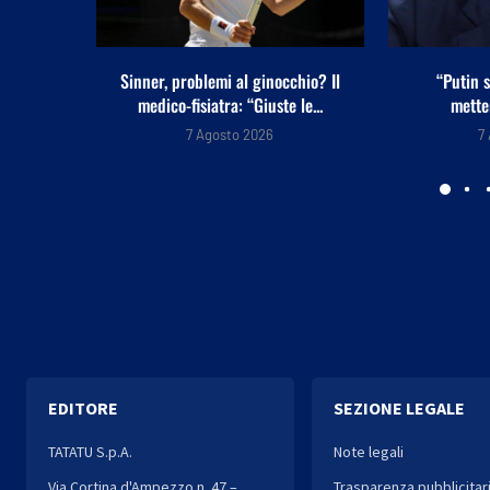
chio? Il
“Putin studia attacco per
Sanità: ne
 le...
mettere la Nato alla...
per 
7 Agosto 2026
7
EDITORE
SEZIONE LEGALE
TATATU S.p.A.
Note legali
Via Cortina d'Ampezzo n. 47 –
Trasparenza pubblicitar