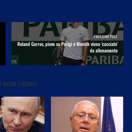
PROSSIMO POST
Roland Garros, piove su Parigi e Mensik viene ‘cacciato’
da allenamento
 ANCHE PIACERTI