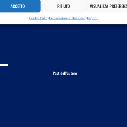
ACCETTO
RIFIUTO
VISUALIZZA PREFERENZ
 deputato di Fdi.
Cookie Policy
Dichiarazione sulla Privacy
Imprint
Post dell'autore