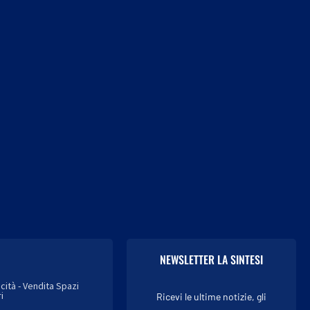
Formello Estate 2026, da Ludwig
Spider-Man, fuga dal cine
a LDA con...
flatulenza killer: scappa
7 Agosto 2026
7 Agosto 2026
NEWSLETTER LA SINTESI
icità - Vendita Spazi
i
Ricevi le ultime notizie, gli