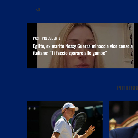
POST PRECEDENTE
Egitto, ex marito Nessy Guerra minaccia vice console
italiano: “Ti faccio sparare alle gambe”
POTREBBE