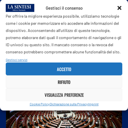
Allarme in Iran: “Rischio piogge acide dopo raid su
Gestisci il consenso
raffinerie, restate a casa”
Per offrire la migliore esperienza possibile, utilizziamo tecnologie
come i cookie per memorizzare e/o accedere alle informazioni del
dispositivo. Acconsentendo all'utilizzo di queste tecnologie,
potremo elaborare dati quali il comportamento di navigazione o gli
POTREBBE ANCHE PIACERTI
ID univoci su questo sito. Il mancato consenso o la revoca del
consenso potrebbero compromettere alcune funzionalità del sito.
Gestisci servizi
ACCETTO
RIFIUTO
VISUALIZZA PREFERENZE
Cookie Policy
Dichiarazione sulla Privacy
Imprint