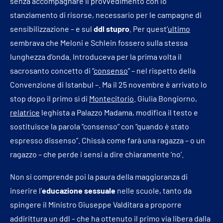
senza accompagnare il provvedimento con lo
stanziamento di risorse, necessario per le campagne di
sensibilizzazione – e sul
ddl stupro
. Per quest’
ultimo
sembrava che Meloni e Schlein fossero sulla stessa
lunghezza d’onda. Introduceva per la prima volta il
sacrosanto concetto di “
consenso
” – nel rispetto della
Convenzione di Istanbul –. Ma il 25 novembre è arrivato lo
stop dopo il primo sì di
Montecitorio
. Giulia Bongiorno,
relatrice
leghista a Palazzo Madama, modifica il testo e
sostituisce la parola “consenso” con “quando è stato
espresso dissenso”. Chissà come farà una ragazza – o un
ragazzo – che perde i sensi a dire chiaramente ‘no’.
Non si comprende poi la paura della maggioranza di
inserire l’
educazione sessuale
nelle scuole, tanto da
spingere il Ministro Giuseppe Valditara a proporre
addirittura un ddl – che ha ottenuto il primo via libera dalla