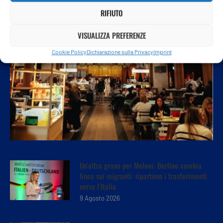
RIFIUTO
VISUALIZZA PREFERENZE
Cookie Policy
Dichiarazione sulla Privacy
Imprint
Un’altra grana per Meloni: Berlino cambia
linea sui migranti: ripartono i trasferimenti
verso l’Italia
9 Agosto 2026