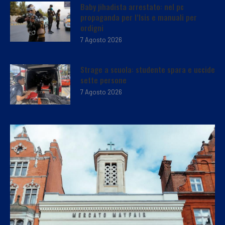
Baby jihadista arrestato: nel pc
propaganda per l’Isis e manuali per
ordigni
7 Agosto 2026
Strage a scuola: studente spara e uccide
sette persone
7 Agosto 2026