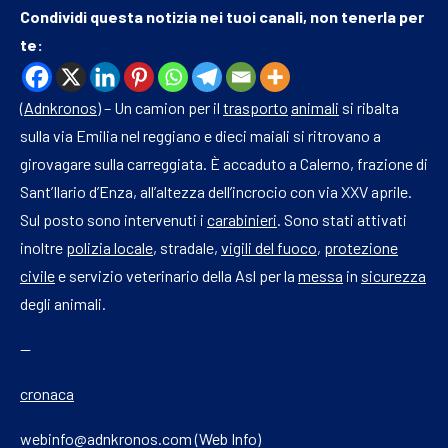
Condividi questa notizia nei tuoi canali, non tenerla per
te:
(
Adnkronos
) – Un camion per il
trasporto
animali
si ribalta
sulla via Emilia nel reggiano e dieci maiali si ritrovano a
girovagare sulla carreggiata. È accaduto a Calerno, frazione di
Sant’Ilario d’Enza, all’altezza dell’incrocio con via XXV aprile.
Sul posto sono intervenuti i
carabinieri
. Sono stati attivati
inoltre
polizia locale
, stradale,
vigili del fuoco
,
protezione
civile
e servizio veterinario della Asl per la
messa
in
sicurezza
degli animali.
—
cronaca
webinfo@adnkronos.com (Web Info)