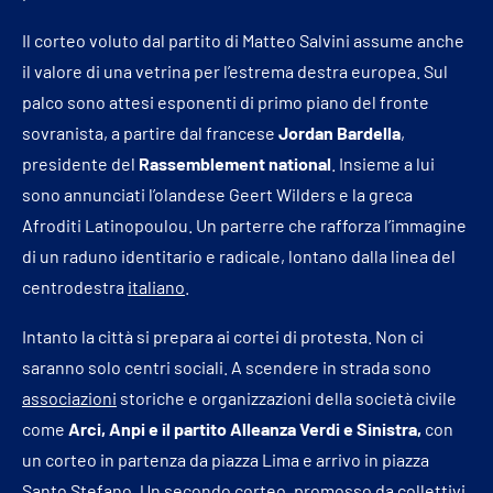
Il corteo voluto dal partito di Matteo Salvini assume anche
il valore di una vetrina per l’estrema destra europea. Sul
palco sono attesi esponenti di primo piano del fronte
sovranista, a partire dal francese
Jordan Bardella
,
presidente del
Rassemblement national
. Insieme a lui
sono annunciati l’olandese Geert Wilders e la greca
Afroditi Latinopoulou. Un parterre che rafforza l’immagine
di un raduno identitario e radicale, lontano dalla linea del
centrodestra
italiano
.
Intanto la città si prepara ai cortei di protesta. Non ci
saranno solo centri sociali. A scendere in strada sono
associazioni
storiche e organizzazioni della società civile
come
Arci, Anpi e il partito Alleanza Verdi e Sinistra,
con
un corteo in partenza da piazza Lima e arrivo in piazza
Santo Stefano. Un secondo corteo, promosso da collettivi