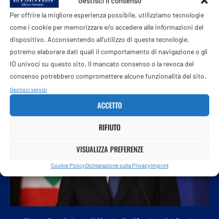
Gestisci il consenso
Per offrire la migliore esperienza possibile, utilizziamo tecnologie
come i cookie per memorizzare e/o accedere alle informazioni del
dispositivo. Acconsentendo all'utilizzo di queste tecnologie,
potremo elaborare dati quali il comportamento di navigazione o gli
POTREBBE ANCHE PIACERTI
ID univoci su questo sito. Il mancato consenso o la revoca del
consenso potrebbero compromettere alcune funzionalità del sito.
Gestisci servizi
ACCETTO
RIFIUTO
VISUALIZZA PREFERENZE
Cookie Policy
Dichiarazione sulla Privacy
Imprint