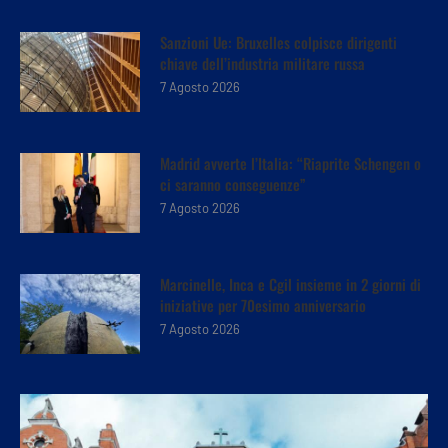
Sanzioni Ue: Bruxelles colpisce dirigenti
chiave dell’industria militare russa
7 Agosto 2026
Madrid avverte l’Italia: “Riaprite Schengen o
ci saranno conseguenze”
7 Agosto 2026
Marcinelle, Inca e Cgil insieme in 2 giorni di
iniziative per 70esimo anniversario
7 Agosto 2026