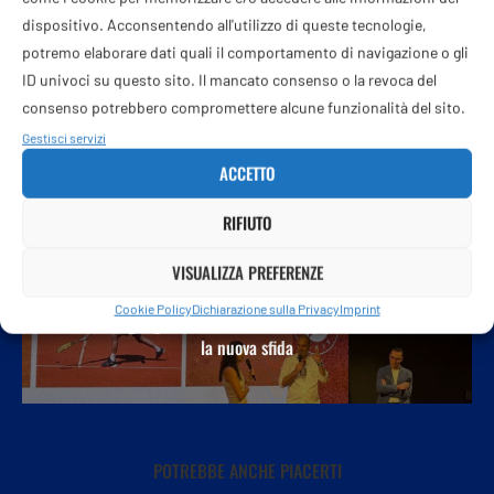
dispositivo. Acconsentendo all'utilizzo di queste tecnologie,
potremo elaborare dati quali il comportamento di navigazione o gli
ID univoci su questo sito. Il mancato consenso o la revoca del
consenso potrebbero compromettere alcune funzionalità del sito.
POST PRECEDENTE
Gestisci servizi
Tumore del pancreas: Cremolini (Aiom),
“Daraxonrasib raddoppia la sopravvivenza e apre una nuova
ACCETTO
RIFIUTO
VISUALIZZA PREFERENZE
PROSSIMO POST
Cookie Policy
Dichiarazione sulla Privacy
Imprint
Haier, strategia globale tra calcio e tennis: il Roland-Garros
la nuova sfida
POTREBBE ANCHE PIACERTI