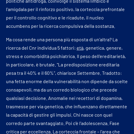
politiche antidroga, coinvolge il sistema limbico e
l’amigdala per il rinforzo positivo, la corteccia prefrontale
per il controllo cognitivo e le ricadute, il nucleo
accumbens per la ricerca compulsiva della sostanza.
Ma cosa rende una persona più esposta di un’altra? La
ricerca del Cnr individua 5 fattori:
età
, genetica, genere,
stress e comorbidità psichiatrica. Il peso dell’ereditarietà,
in particolare, è brutale. “La predisposizione ereditaria
pesa tra il 40% e il 60%”, chiarisce Settembre. Tradotto:
una fetta enorme della vulnerabilità non dipende da scelte
consapevoli, ma da un corredo biologico che precede
qualsiasi decisione. Anomalie nei recettori di dopamina,
trasmesse per via genetica, che influenzano direttamente
la capacità di gestire gli impulsi. Chi nasce con quel
corredo parte svantaggiato. Poi c’è l’adolescenza. Fase
critica per eccellenza. La corteccia frontale – l’area che