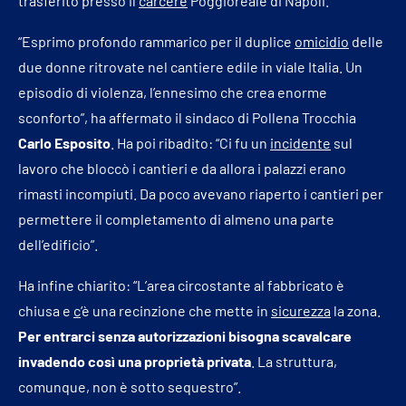
trasferito presso il
carcere
Poggioreale di Napoli.
“Esprimo profondo rammarico per il duplice
omicidio
delle
due donne ritrovate nel cantiere edile in viale Italia. Un
episodio di violenza, l’ennesimo che crea enorme
sconforto”, ha affermato il sindaco di Pollena Trocchia
Carlo Esposito
. Ha poi ribadito: “Ci fu un
incidente
sul
lavoro che bloccò i cantieri e da allora i palazzi erano
rimasti incompiuti. Da poco avevano riaperto i cantieri per
permettere il completamento di almeno una parte
dell’edificio”.
Ha infine chiarito: “L’area circostante al fabbricato è
chiusa e
c
‘è una recinzione che mette in
sicurezza
la zona.
Per entrarci senza autorizzazioni bisogna scavalcare
invadendo così una proprietà privata
. La struttura,
comunque, non è sotto sequestro”.