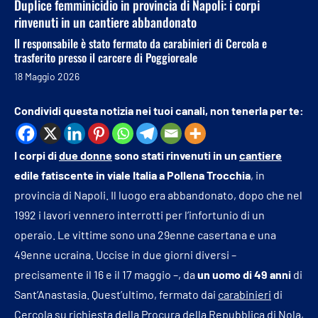
Duplice femminicidio in provincia di Napoli: i corpi
rinvenuti in un cantiere abbandonato
Il responsabile è stato fermato da carabinieri di Cercola e
trasferito presso il carcere di Poggioreale
18 Maggio 2026
Condividi questa notizia nei tuoi canali, non tenerla per te:
I corpi di
due donne
sono stati rinvenuti in un
cantiere
edile fatiscente in viale Italia a Pollena Trocchia
, in
provincia di Napoli. Il luogo era abbandonato, dopo che nel
1992 i lavori vennero interrotti per l’infortunio di un
operaio. Le vittime sono una 29enne casertana e una
49enne ucraina. Uccise in due giorni diversi –
precisamente il 16 e il 17 maggio –, da
un uomo di 49 anni
di
Sant’Anastasia. Quest’ultimo, fermato dai
carabinieri
di
Cercola su richiesta della Procura della
Repubblica
di Nola,