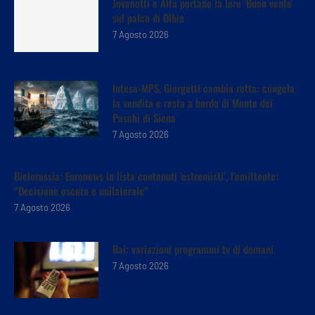
Jovanotti e Alfa portano la loro ‘Buon vento’
sul palco di Olbia
7 Agosto 2026
Intesa-MPS, Giorgetti cambia rotta: congela
la vendita e resta a bordo di Monte dei
Paschi di Siena
7 Agosto 2026
Bielorussia: Euronews in lista contenuti ‘estremisti’, l’emittente:
“Decisione oscura e unilaterale”
7 Agosto 2026
Rai: variazioni programmi tv di domani
7 Agosto 2026