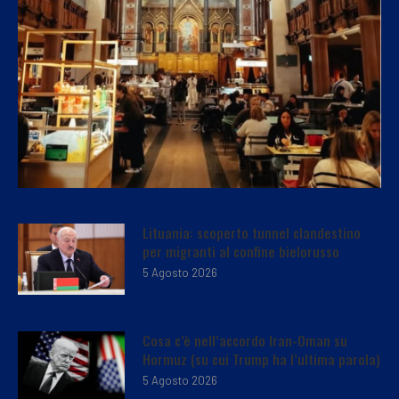
Lituania: scoperto tunnel clandestino
per migranti al confine bielorusso
5 Agosto 2026
Cosa c’è nell’accordo Iran-Oman su
Hormuz (su cui Trump ha l’ultima parola)
5 Agosto 2026