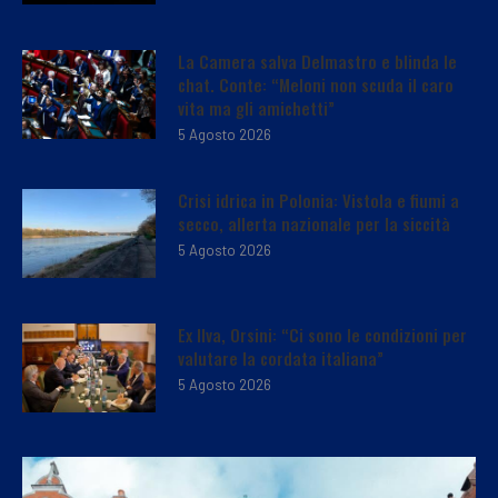
La Camera salva Delmastro e blinda le
chat. Conte: “Meloni non scuda il caro
vita ma gli amichetti”
5 Agosto 2026
Crisi idrica in Polonia: Vistola e fiumi a
secco, allerta nazionale per la siccità
5 Agosto 2026
Ex Ilva, Orsini: “Ci sono le condizioni per
valutare la cordata italiana”
5 Agosto 2026