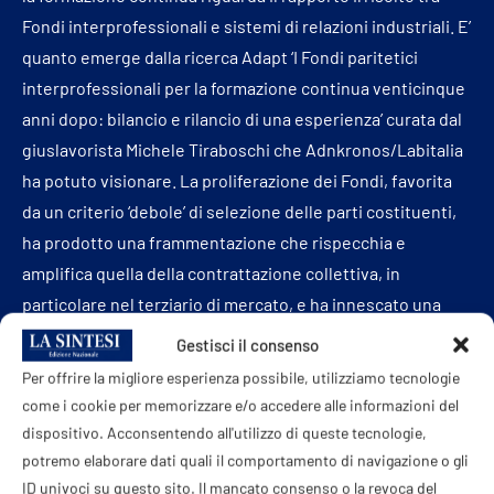
Fondi interprofessionali e sistemi di relazioni industriali. E’
quanto emerge dalla ricerca Adapt ‘I Fondi paritetici
interprofessionali per la formazione continua venticinque
anni dopo: bilancio e rilancio di una esperienza’ curata dal
giuslavorista Michele Tiraboschi che Adnkronos/Labitalia
ha potuto visionare. La proliferazione dei Fondi, favorita
da un criterio ‘debole’ di selezione delle parti costituenti,
ha prodotto una frammentazione che rispecchia e
amplifica quella della contrattazione collettiva, in
particolare nel terziario di mercato, e ha innescato una
competizione non giocata sulla qualità della formazione
Gestisci il consenso
erogata quanto sulla sua accessibilità.
Per offrire la migliore esperienza possibile, utilizziamo tecnologie
come i cookie per memorizzare e/o accedere alle informazioni del
Un fondo costituito da parti sociali poco rappresentative
dispositivo. Acconsentendo all'utilizzo di queste tecnologie,
rischia infatti di compromettere la qualità della
potremo elaborare dati quali il comportamento di navigazione o gli
formazione finanziata, che dipende dalla condivisione dei
ID univoci su questo sito. Il mancato consenso o la revoca del