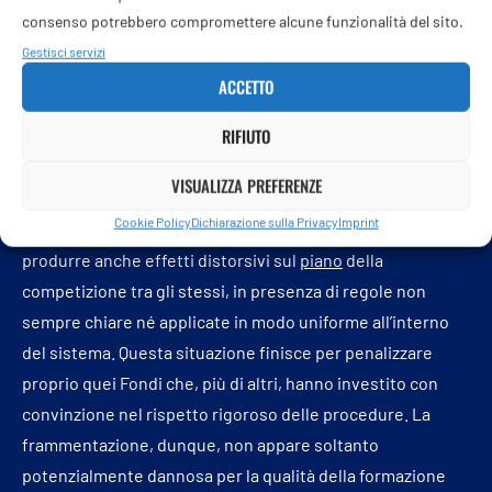
piani con le parti sociali a livello aziendale, territoriale o
consenso potrebbero compromettere alcune funzionalità del sito.
settoriale. Parti poco rappresentative potrebbero non
Gestisci servizi
garantire un presidio adeguato di questo processo,
ACCETTO
perché non presenti in tutti i livelli richiamati e in
RIFIUTO
particolare a livello aziendale, riducendolo ad un mero
adempimento burocratico e privando così la formazione
VISUALIZZA PREFERENZE
finanziata dai Fondi di uno dei suoi elementi più
Cookie Policy
Dichiarazione sulla Privacy
Imprint
qualificanti. In generale, l’eterogeneità tra i Fondi rischia di
produrre anche effetti distorsivi sul
piano
della
competizione tra gli stessi, in presenza di regole non
sempre chiare né applicate in modo uniforme all’interno
del sistema. Questa situazione finisce per penalizzare
proprio quei Fondi che, più di altri, hanno investito con
convinzione nel rispetto rigoroso delle procedure. La
frammentazione, dunque, non appare soltanto
potenzialmente dannosa per la qualità della formazione