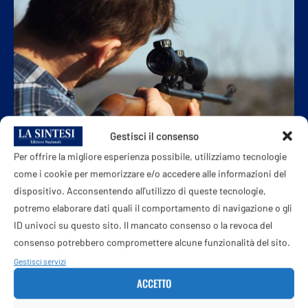
Gestisci il consenso
Per offrire la migliore esperienza possibile, utilizziamo tecnologie
come i cookie per memorizzare e/o accedere alle informazioni del
POLITICA
dispositivo. Acconsentendo all'utilizzo di queste tecnologie,
La «legge Sparatutto» ottiene il via libera al
potremo elaborare dati quali il comportamento di navigazione o gli
Senato
ID univoci su questo sito. Il mancato consenso o la revoca del
consenso potrebbero compromettere alcune funzionalità del sito.
23 Giugno 2026
Gestisci servizi
Con 80 voti favorevoli il ddl caccia che porta la firma di
ACCETTO
Malan (FdI) passa ora al vaglio della Camera