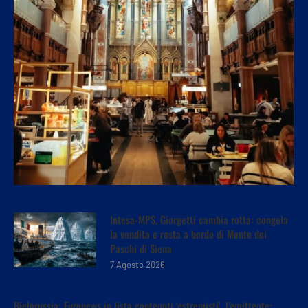
Intesa-MPS, Giorgetti cambia rotta: congela
la vendita e resta a bordo di Monte dei
Paschi di Siena
7 Agosto 2026
Bielorussia: Euronews in lista contenuti ‘estremisti’, l’emittente: