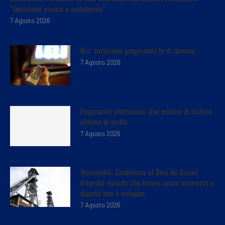
“Decisione oscura e unilaterale”
7 Agosto 2026
Rai: variazioni programmi tv di domani
7 Agosto 2026
Pagamenti elettronici, due milioni di italiani
vittime di truffe
7 Agosto 2026
Marcinelle, Confintesa al Bois du Cazier
tragedia ricorda che lavoro senza sicurezza e
dignità non è sviluppo
7 Agosto 2026