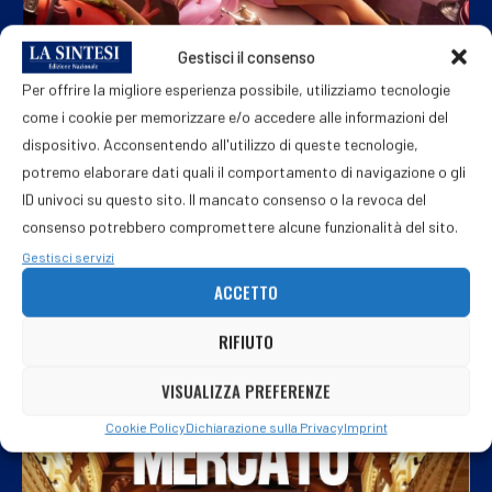
Gestisci il consenso
Per offrire la migliore esperienza possibile, utilizziamo tecnologie
come i cookie per memorizzare e/o accedere alle informazioni del
Addison Rae, la popstar entra nell’universo di Fortnite
dispositivo. Acconsentendo all'utilizzo di queste tecnologie,
5 Agosto 2026
potremo elaborare dati quali il comportamento di navigazione o gli
ID univoci su questo sito. Il mancato consenso o la revoca del
consenso potrebbero compromettere alcune funzionalità del sito.
Gestisci servizi
ACCETTO
RIFIUTO
VISUALIZZA PREFERENZE
Cookie Policy
Dichiarazione sulla Privacy
Imprint