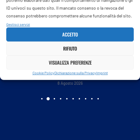
ID univoci su questo sito. Il mancato consenso o la revoca del
consenso potrebbero compromettere alcune funzionalità del sito.
Gestisci servizi
ACCETTO
RIFIUTO
VISUALIZZA PREFERENZE
Cookie Policy
Dichiarazione sulla Privacy
Imprint
Vacanze, 7 mosse per staccare la spina durante...
8 Agosto 2026