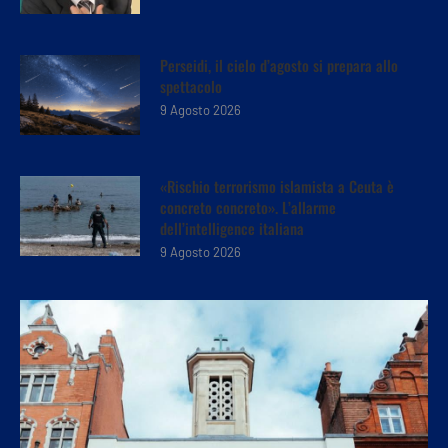
Perseidi, il cielo d’agosto si prepara allo
spettacolo
9 Agosto 2026
«Rischio terrorismo islamista a Ceuta è
concreto concreto». L’allarme
dell’intelligence italiana
9 Agosto 2026