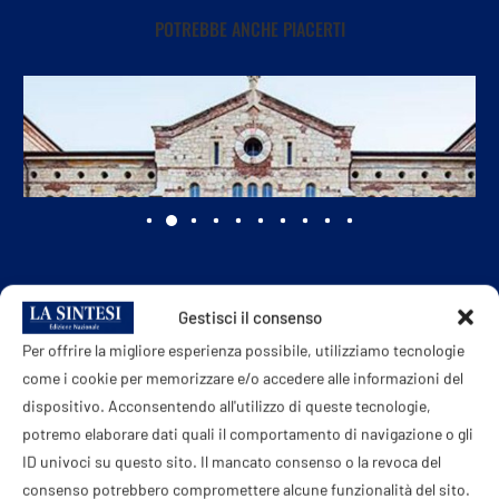
POTREBBE ANCHE PIACERTI
Gestisci il consenso
Per offrire la migliore esperienza possibile, utilizziamo tecnologie
come i cookie per memorizzare e/o accedere alle informazioni del
dispositivo. Acconsentendo all'utilizzo di queste tecnologie,
Università di Verona, aperte le iscrizioni al Master...
potremo elaborare dati quali il comportamento di navigazione o gli
7 Agosto 2026
ID univoci su questo sito. Il mancato consenso o la revoca del
consenso potrebbero compromettere alcune funzionalità del sito.