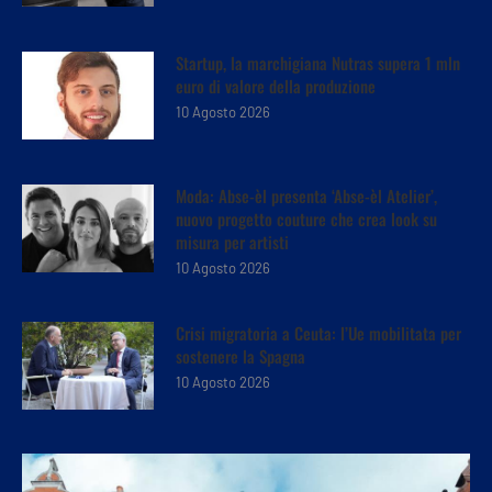
Startup, la marchigiana Nutras supera 1 mln
euro di valore della produzione
10 Agosto 2026
Moda: Abse-èl presenta ‘Abse-èl Atelier’,
nuovo progetto couture che crea look su
misura per artisti
10 Agosto 2026
Crisi migratoria a Ceuta: l’Ue mobilitata per
sostenere la Spagna
10 Agosto 2026