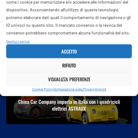
come i cookie per memorizzare e/o accedere alle informazioni del
dispositivo. Acconsentendo all'utilizzo di queste tecnologie,
potremo elaborare dati quali il comportamento di navigazione o gli
ID univoci su questo sito. Il mancato consenso o la revoca del
consenso potrebbero compromettere alcune funzionalità del sito.
Gestisci servizi
POST PRECEDENTE
ACCETTO
L’Ue punta su Draghi e Merkel per mediare con Putin –
Eurofocus odcast, Adnkronos
RIFIUTO
VISUALIZZA PREFERENZE
Cookie Policy
Dichiarazione sulla Privacy
Imprint
PROSSIMO POST
China Car Company importa in Italia con i quadricicli
elettrici ASTRAUX