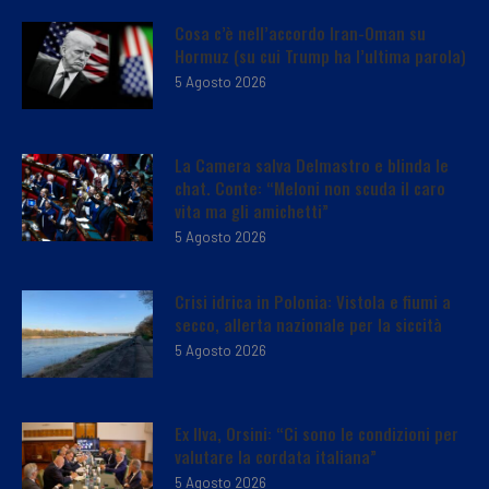
Cosa c’è nell’accordo Iran-Oman su
Hormuz (su cui Trump ha l’ultima parola)
5 Agosto 2026
La Camera salva Delmastro e blinda le
chat. Conte: “Meloni non scuda il caro
vita ma gli amichetti”
5 Agosto 2026
Crisi idrica in Polonia: Vistola e fiumi a
secco, allerta nazionale per la siccità
5 Agosto 2026
Ex Ilva, Orsini: “Ci sono le condizioni per
valutare la cordata italiana”
5 Agosto 2026