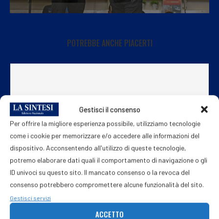
POTREBBE ANCHE PIACERTI
Gestisci il consenso
Per offrire la migliore esperienza possibile, utilizziamo tecnologie
come i cookie per memorizzare e/o accedere alle informazioni del
dispositivo. Acconsentendo all'utilizzo di queste tecnologie,
potremo elaborare dati quali il comportamento di navigazione o gli
ID univoci su questo sito. Il mancato consenso o la revoca del
consenso potrebbero compromettere alcune funzionalità del sito.
Gestisci servizi
Nepi Molineris (Sport e Salute): “Sport Illumina
ACCETTO