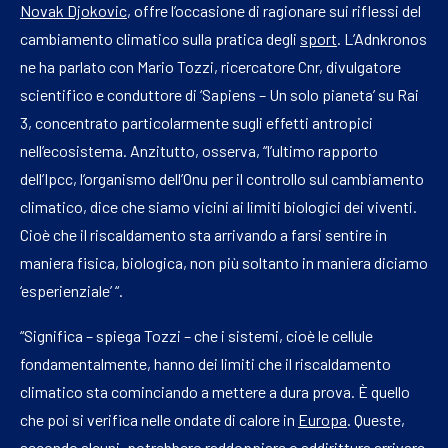
Novak Djokovic
, offre l’occasione di ragionare sui riflessi del
cambiamento climatico sulla pratica degli
sport
. L’Adnkronos
ne ha parlato con Mario Tozzi, ricercatore Cnr, divulgatore
scientifico e conduttore di ‘Sapiens – Un solo pianeta’ su Rai
3, concentrato particolarmente sugli effetti antropici
nell’ecosistema. Anzitutto, osserva, “l’ultimo rapporto
dell’Ipcc, l’organismo dell’Onu per il controllo sul cambiamento
climatico, dice che siamo vicini ai limiti biologici dei viventi.
Cioè che il riscaldamento sta arrivando a farsi sentire in
maniera fisica, biologica, non più soltanto in maniera diciamo
‘esperienziale’ “.
“Significa – spiega Tozzi – che i sistemi, cioè le cellule
fondamentalmente, hanno dei limiti che il riscaldamento
climatico sta cominciando a mettere a dura prova. È quello
che poi si verifica nelle ondate di calore in
Europa
. Queste,
secondo alcuni, potrebbero raddoppiare o addirittura arrivare