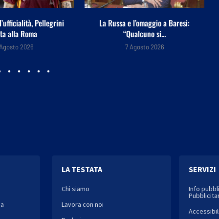
 l’omaggio a Baresi:
MotoGp, si corre a Silverstone:
ualcuno si...
dalle libere alla...
 Agosto 2026
7 Agosto 2026
LA TESTATA
SERVIZI
Chi siamo
Info pubbl
Pubblicitar
ia
Lavora con noi
Accessibil