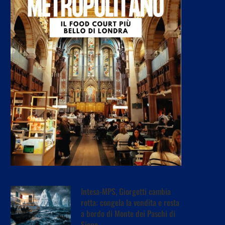
Intesa-MPS, Giorgetti cambia
rotta: congela la vendita e resta
a bordo di Monte dei Paschi di
Siena