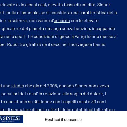
elevate e, in alcuni casi, elevato tasso di umidità. Sinner
i: nulla di anomalo, se si considera una caratteristica della
ice ‘la scienza’, non vanno d’
accordo
con le elevate
r giocatore del pianeta rimanga senza benzina, incappando
 nello sport. Le condizioni di gioco a Parigi hanno messo a
r Ruud, tra gli altri: né il ceco né il norvegese hanno
 ad uno
studio
che già nel 2005, quando Sinner non aveva
uliari dei ‘rossi’ in relazione alla soglia del dolore. I
to uno studio su 30 donne con i capelli rossi e 30 con i
to di segnalare disagi o effetti dolorosi abbinati alle alte o
i hanno mostrato una maggiore sensibilità al dolore
Gestisci il consenso
tura più bassa rispetto al livello raggiunto dal secondo,