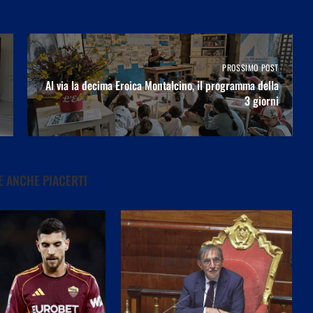
PROSSIMO POST
Al via la decima Eroica Montalcino, il programma della
3 giorni
 ANCHE PIACERTI