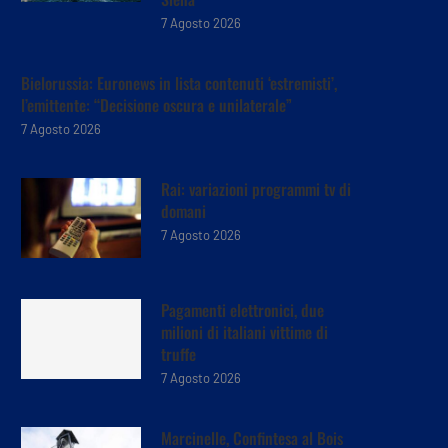
7 Agosto 2026
Bielorussia: Euronews in lista contenuti ‘estremisti’,
l’emittente: “Decisione oscura e unilaterale”
7 Agosto 2026
Rai: variazioni programmi tv di
domani
7 Agosto 2026
Pagamenti elettronici, due
milioni di italiani vittime di
truffe
7 Agosto 2026
Marcinelle, Confintesa al Bois