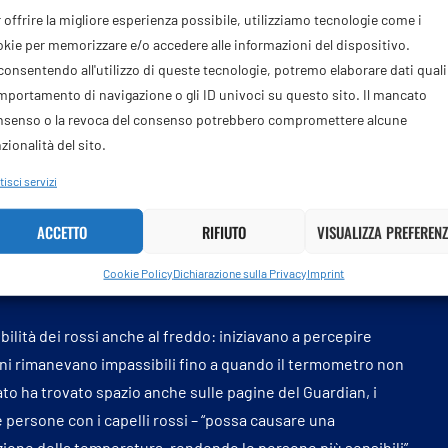
 offrire la migliore esperienza possibile, utilizziamo tecnologie come i
udio pubblicato su Anesthesiology, era statisticamente
kie per memorizzare e/o accedere alle informazioni del dispositivo.
iale, senza
sintomi
riconducibili a quelli manifestati da Sinner
onsentendo all'utilizzo di queste tecnologie, potremo elaborare dati quali 
dio, inoltre, veniva esaminata durante uno sforzo
portamento di navigazione o gli ID univoci su questo sito. Il mancato
 il
sole
.
nsenso o la revoca del consenso potrebbero compromettere alcune
zionalità del sito.
maggiore sensibilità anche al freddo doloroso, mentre non
ori collegano questi risultati alle mutazioni del gene MC1R,
isci servizi
. Questo gene sembra influenzare non solo il colore dei
ACCETTO
RIFIUTO
VISUALIZZA PREFERENZ
Lo studio, pur essendo limitato alle donne e al calore
ientifiche più solide sulla maggiore sensibilità al caldo delle
Cookie Policy
Dichiarazione sulla Privacy
Imprint
lità dei rossi anche al freddo: iniziavano a percepire
stani rimanevano impassibili fino a quando il termometro non
to ha trovato spazio anche sulle pagine del Guardian, i
e persone con i capelli rossi – “possa causare una
ione della temperatura, rendendo le persone più sensibili”.