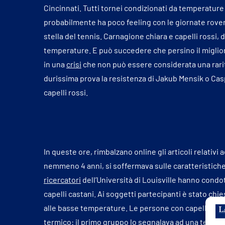
Cincinnati. Tutti tornei condizionati da temperature 
probabilmente ha poco feeling con le giornate rovent
stella del tennis. Carnagione chiara e capelli rossi, d
temperature. E può succedere che persino il miglio
in una
crisi
che non può essere considerata una rarità
durissima prova la resistenza di Jakub Mensik o Caspe
capelli rossi.
In queste ore, rimbalzano online gli articoli relativi
nemmeno 4 anni, si soffermava sulle caratteristiche pec
ricercatori
dell’Università di Louisville hanno condot
capelli castani. Ai soggetti partecipanti è stato chies
alle basse temperature. Le persone con capelli ross
termico: il primo gruppo lo segnalava ad una tempera