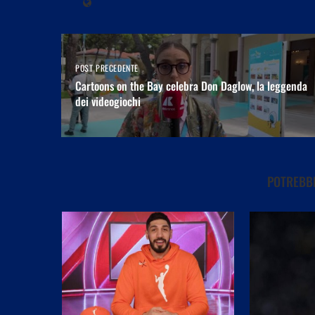
POST PRECEDENTE
Cartoons on the Bay celebra Don Daglow, la leggenda
dei videogiochi
POTREBBE