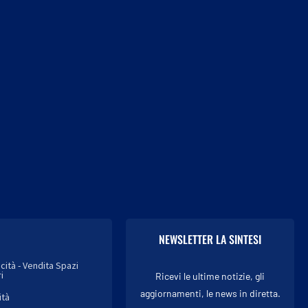
Nazionale, Oriali nuovo team
Superlega Fifa e il clamo
manager
piano di Infantino,...
6 Agosto 2026
6 Agosto 2026
NEWSLETTER LA SINTESI
icità - Vendita Spazi
i
Ricevi le ultime notizie, gli
aggiornamenti, le news in diretta.
ità