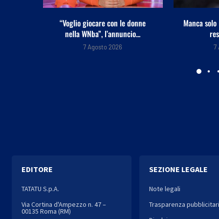
 donne
Manca solo l’ufficialità, Pellegrini
La Russa e
o...
resta alla Roma
“Q
7 Agosto 2026
7
EDITORE
SEZIONE LEGALE
TATATU S.p.A.
Note legali
Via Cortina d'Ampezzo n. 47 –
Trasparenza pubblicitar
00135 Roma (RM)