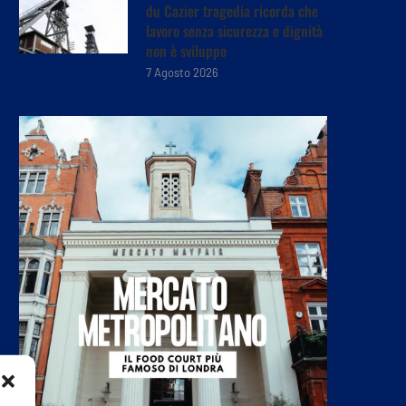
du Cazier tragedia ricorda che
lavoro senza sicurezza e dignità
non è sviluppo
7 Agosto 2026