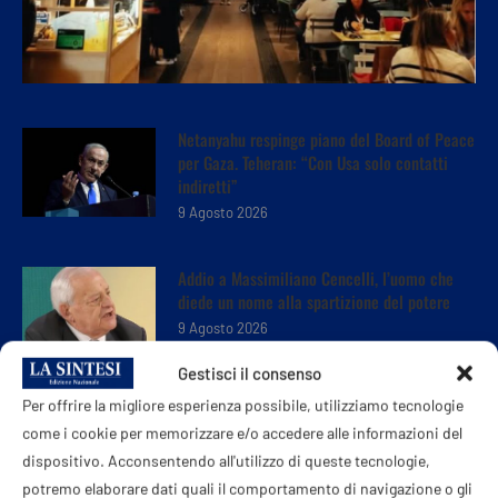
Netanyahu respinge piano del Board of Peace
per Gaza. Teheran: “Con Usa solo contatti
indiretti”
9 Agosto 2026
Addio a Massimiliano Cencelli, l’uomo che
diede un nome alla spartizione del potere
9 Agosto 2026
Gestisci il consenso
Per offrire la migliore esperienza possibile, utilizziamo tecnologie
Perseidi, il cielo d’agosto si prepara allo
spettacolo
come i cookie per memorizzare e/o accedere alle informazioni del
dispositivo. Acconsentendo all'utilizzo di queste tecnologie,
9 Agosto 2026
potremo elaborare dati quali il comportamento di navigazione o gli