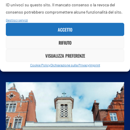
ID univoci su questo sito. Il mancato consenso o la revoca del
«Rischio terrorismo islamista a Ceuta è
consenso potrebbero compromettere alcune funzionalità del sito.
concreto concreto». L’allarme
Gestisci servizi
dell’intelligence italiana
ACCETTO
9 Agosto 2026
RIFIUTO
Un’altra grana per Meloni: Berlino cambia
linea sui migranti: ripartono i trasferimenti
VISUALIZZA PREFERENZE
verso l’Italia
Cookie Policy
Dichiarazione sulla Privacy
Imprint
9 Agosto 2026